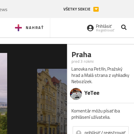
News
VŠETKY SEKCIE
Prihlásiť
NAHRAŤ
Registrovať
Praha
pred 3 rokmi
Lanovka na Petřín, Pražský
hrad a Malá strana z vyhliadky
Nebozízek.
YeTee
Komentár môžu písať iba
prihlásení užívatelia.
prihlásiť / registrovať