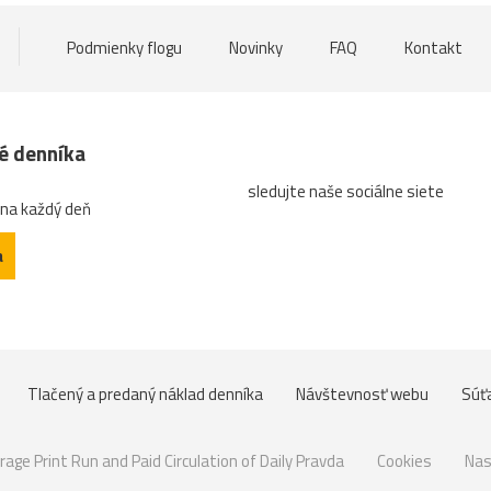
Podmienky flogu
Novinky
FAQ
Kontakt
né denníka
sledujte naše sociálne siete
 na každý deň
a
Tlačený a predaný náklad denníka
Návštevnosť webu
Súť
rage Print Run and Paid Circulation of Daily Pravda
Cookies
Nas