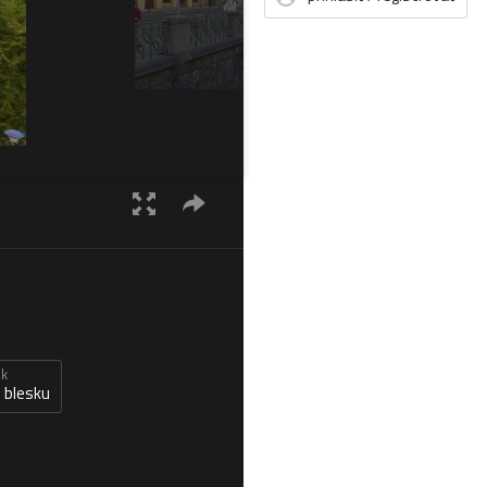
sk
 blesku