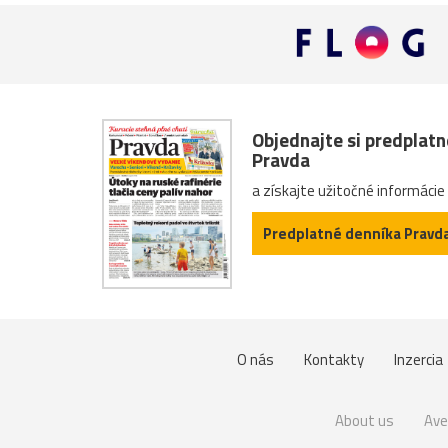
Objednajte si predplat
Pravda
a získajte užitočné informácie
Predplatné denníka Pravd
O nás
Kontakty
Inzercia
About us
Ave