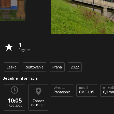
1
flogerov
Česko
cestovanie
Praha
2022
Detailné informácie
výrobca
model
oh. vzd
Panasonic
DMC-LX5
6,0 m
10:05
Zobraz
na mape
17.09.2022