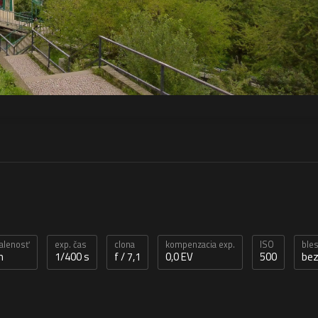
ialenosť
exp. čas
clona
kompenzacia exp.
ISO
ble
m
1/400 s
f / 7,1
0,0 EV
500
bez