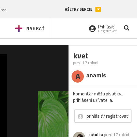
News
VŠETKY SEKCIE
Prihlásiť
NAHRAŤ
Registrovať
kvet
pred 17 rokmi
A
anamis
Komentár môžu písať iba
prihlásení užívatelia.
prihlásiť / registrovať
katulka
pred 17 rokmi