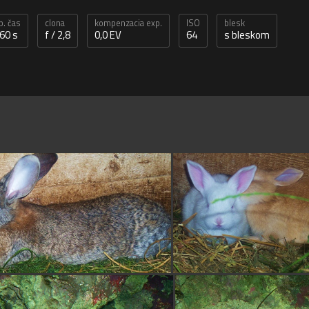
p. čas
clona
kompenzacia exp.
ISO
blesk
60 s
f / 2,8
0,0 EV
64
s bleskom