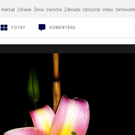
Koktail
Zdravie
Žena
Varecha
Záhrada
Užitočná
Video
Defence
FOTKY
KOMENTÁRE