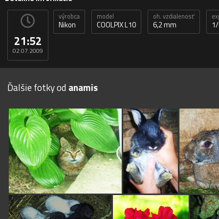
výrobca
model
oh. vzdialenosť
ex
Nikon
COOLPIX L10
6,2 mm
1/
21:52
02.07.2009
Ďalšie fotky od
anamis