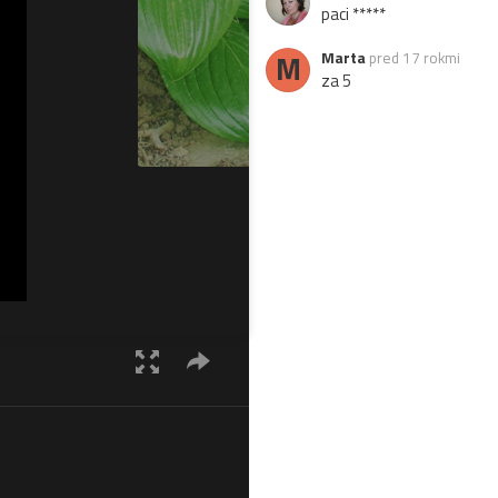
paci *****
M
Marta
pred 17 rokmi
za 5