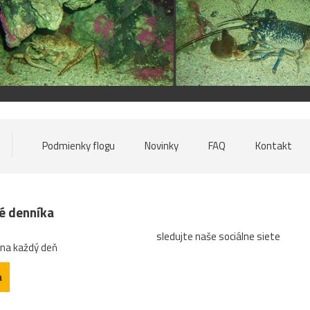
Podmienky flogu
Novinky
FAQ
Kontakt
né denníka
sledujte naše sociálne siete
 na každý deň
a