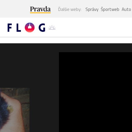
Ďalšie weby:
Správy
Športweb
Auto