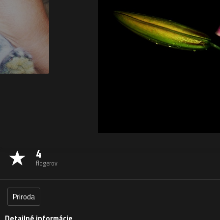
4
flogerov
Priroda
Detailné informácie