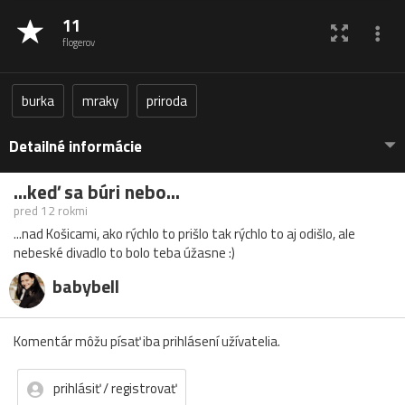
11
flogerov
burka
mraky
priroda
Detailné informácie
...keď sa búri nebo...
pred 12 rokmi
...nad Košicami, ako rýchlo to prišlo tak rýchlo to aj odišlo, ale
nebeské divadlo to bolo teba úžasne :)
babybell
Komentár môžu písať iba prihlásení užívatelia.
prihlásiť / registrovať