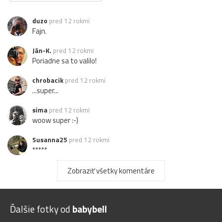
duzo
pred 12 rokmi
Fajn.
Ján-K.
pred 12 rokmi
Poriadne sa to valilo!
chrobacik
pred 12 rokmi
...super...
sima
pred 12 rokmi
woow super :-)
Susanna25
pred 12 rokmi
*****
hasič
pred 12 rokmi
Zobraziť všetky komentáre
+
reny5193
pred 12 rokmi
Ďalšie fotky od
babybell
riadny je.... mne sa viac mraky páčia keď sú v čb... :-)