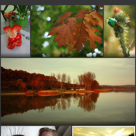
C
Chaine
pred 12 rokmi
riadny mrak... :)
vojtoPN
pred 12 rokmi
ťažké mraky
Echinocactus
pred 12 rokmi
+
Copaty
pred 12 rokmi
pekne sa to valilo+++
konvalinka
pred 12 rokmi
:-) ★★★★★