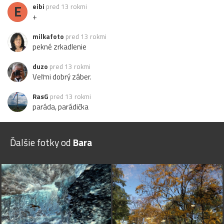
E
eibi
pred 13 rokmi
+
milkafoto
pred 13 rokmi
pekné zrkadlenie
duzo
pred 13 rokmi
Veľmi dobrý záber.
RasG
pred 13 rokmi
paráda, parádička
Ďalšie fotky od
Bara