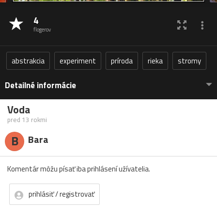
4
flogerov
abstrakcia
experiment
príroda
rieka
stromy
Detailné informácie
Voda
pred 13 rokmi
B
Bara
Komentár môžu písať iba prihlásení užívatelia.
prihlásiť / registrovať