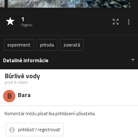
1
flogerov
experiment
príroda
zvieratá
Detailné informácie
Búrlivé vody
pred 9 rokmi
B
Bara
Komentár môžu písať iba prihlásení užívatelia.
prihlásiť / registrovať