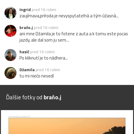
Ingrid
pred 16 rokmi
zaujímava,príroda je nevyspytateľná a tým úžasná...
braňo.j
pred 16 rokmi
ani mne Džamila je to fotene z auta a k tomu este pocas
jazdy, ale dal som ju sem...
hasič
pred 16 rokmi
Po kliknutí je to nádhera...
Džamila
pred 16 rokmi
tu mi niečo nesedí
Ďalšie fotky od
braňo.j