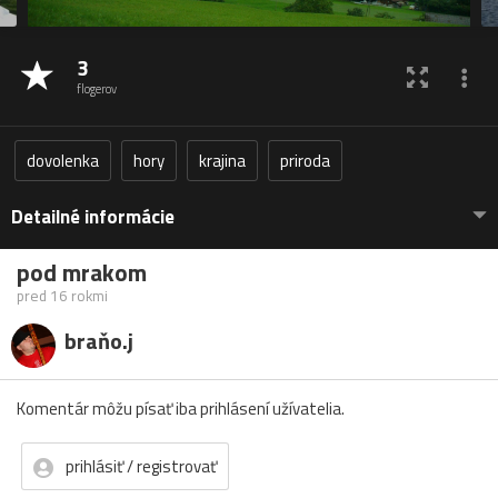
3
flogerov
dovolenka
hory
krajina
priroda
Detailné informácie
pod mrakom
pred 16 rokmi
braňo.j
Komentár môžu písať iba prihlásení užívatelia.
prihlásiť / registrovať