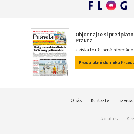
Objednajte si predplat
Pravda
a získajte užitočné informácie
Predplatné denníka Pravd
O nás
Kontakty
Inzercia
About us
Ave