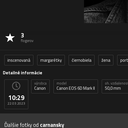
3
flogerov
inscenovaná
margarétky
čiernobiela
žena
por
Detailné informácie
výrobca
model
oh. vzdialenos
Canon
Canon EOS 6D Mark II
50,0 mm
10:29
22.03.2023
Ďalšie fotky od
carnansky