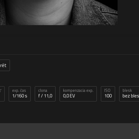
trét
ť
exp. čas
clona
kompenzacia exp.
ISO
blesk
1/160 s
f / 11,0
0,0 EV
100
bez ble