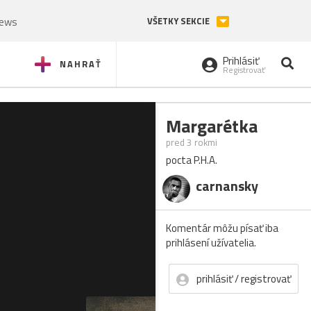
News
VŠETKY SEKCIE
Prihlásiť
NAHRAŤ
Registrovať
Margarétka
pred 3 rokmi
pocta P.H.A.
carnansky
Komentár môžu písať iba
prihlásení užívatelia.
prihlásiť / registrovať