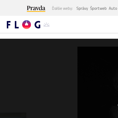
Ďalšie weby:
Správy
Športweb
Auto