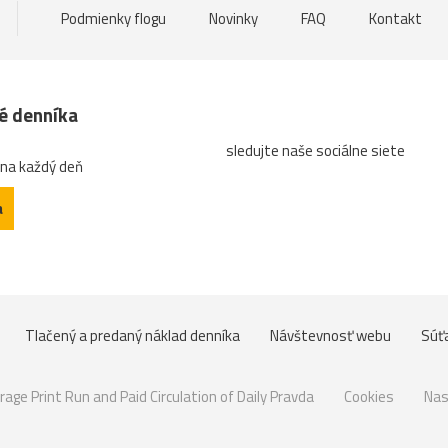
Podmienky flogu
Novinky
FAQ
Kontakt
né denníka
sledujte naše sociálne siete
 na každý deň
a
Tlačený a predaný náklad denníka
Návštevnosť webu
Súť
rage Print Run and Paid Circulation of Daily Pravda
Cookies
Nas