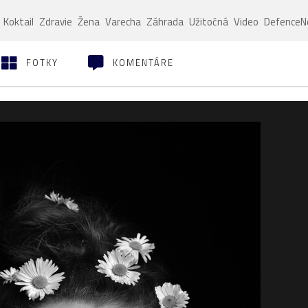
Koktail
Zdravie
Žena
Varecha
Záhrada
Užitočná
Video
Defence
FOTKY
KOMENTÁRE