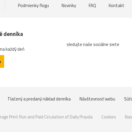
Podmienky flogu
Novinky
FAQ
Kontakt
né denníka
sledujte naše sociálne siete
 na každý deň
a
Tlačený a predaný náklad denníka
Návštevnosť webu
Súť
rage Print Run and Paid Circulation of Daily Pravda
Cookies
Nas