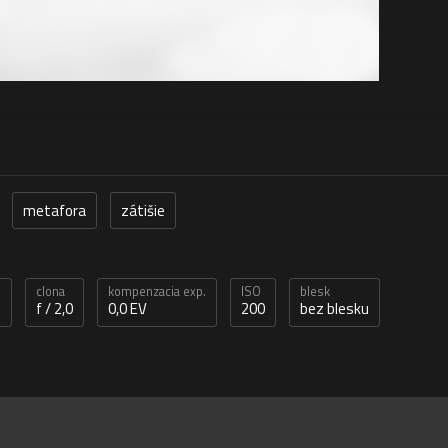
metafora
zátišie
clona
kompenzacia exp.
ISO
blesk
s
f / 2,0
0,0 EV
200
bez blesku