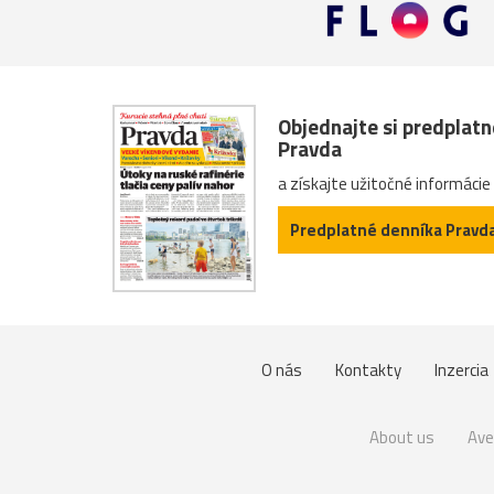
Objednajte si predplat
Pravda
a získajte užitočné informácie
Predplatné denníka Pravd
O nás
Kontakty
Inzercia
About us
Ave