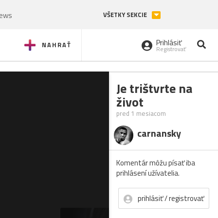
News
VŠETKY SEKCIE
Prihlásiť
NAHRAŤ
Registrovať
Je trištvrte na
život
pred 1 mesiacom
carnansky
Komentár môžu písať iba
prihlásení užívatelia.
prihlásiť / registrovať