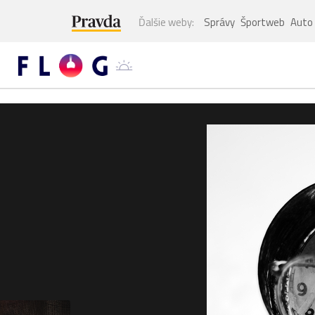
Ďalšie weby:
Správy
Športweb
Auto