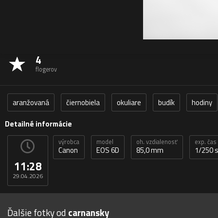
4
flogerov
aranžovaná
čiernobiela
okuliare
budík
hodiny
Detailné informácie
výrobca
model
oh. vzdialenosť
exp. čas
Canon
EOS 6D
85,0 mm
1/250 
11:28
29.04.2026
Ďalšie fotky od
carnansky