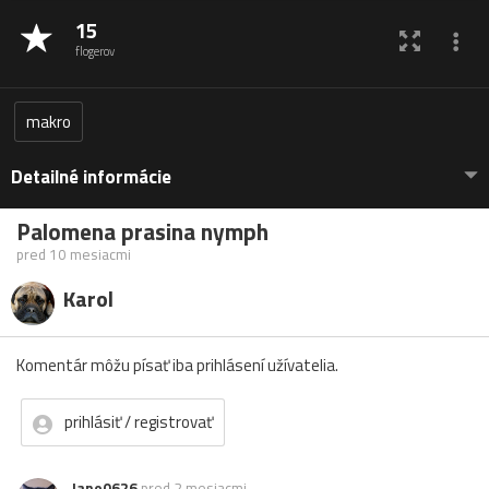
15
flogerov
makro
Detailné informácie
Palomena prasina nymph
pred 10 mesiacmi
Karol
Komentár môžu písať iba prihlásení užívatelia.
prihlásiť / registrovať
Jano0626
pred 2 mesiacmi