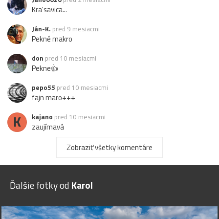
Kra'savica...
Ján-K.
pred 9 mesiacmi
Pekné makro
don
pred 10 mesiacmi
Pekne👍
pepo55
pred 10 mesiacmi
fajn maro+++
K
kajano
pred 10 mesiacmi
zaujímavá
Zobraziť všetky komentáre
Ďalšie fotky od
Karol