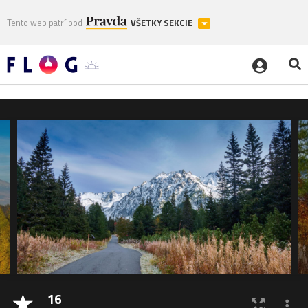
Tento web patrí pod
VŠETKY SEKCIE
16