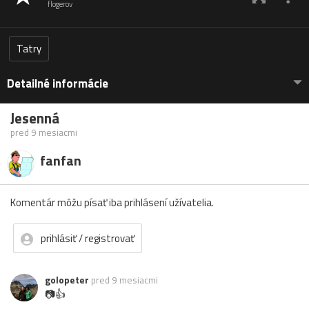
flogerov
Tatry
Detailné informácie
Jesenná
pred 9 mesiacmi
fanfan
Komentár môžu písať iba prihlásení užívatelia.
prihlásiť / registrovať
golopeter
pred 9 mesiacmi
📷👍