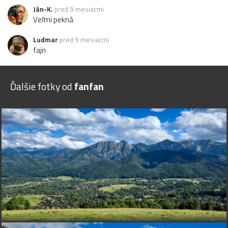
Ján-K.
pred 9 mesiacmi
Veľmi pekná
Ludmar
pred 9 mesiacmi
fajn
Ďalšie fotky od
fanfan