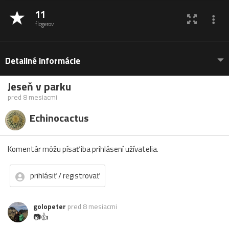
11
flogerov
Detailné informácie
Jeseň v parku
pred 8 mesiacmi
Echinocactus
Komentár môžu písať iba prihlásení užívatelia.
prihlásiť / registrovať
golopeter
pred 8 mesiacmi
📷👍