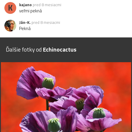
K
kajano
pred 8 mesiacmi
veľmi pekná
Ján-K.
pred 8 mesiacmi
Pekná
Ďalšie fotky od
Echinocactus