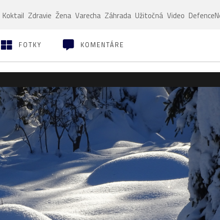
Koktail
Zdravie
Žena
Varecha
Záhrada
Užitočná
Video
Defence
FOTKY
KOMENTÁRE