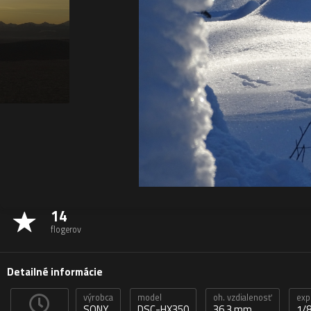
14
flogerov
Detailné informácie
výrobca
model
oh. vzdialenosť
exp
SONY
DSC-HX350
36,3 mm
1/8