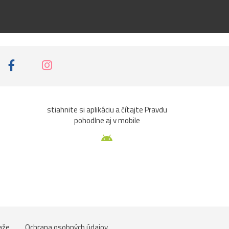
stiahnite si aplikáciu a čítajte Pravdu
pohodlne aj v mobile
aže
Ochrana osobných údajov