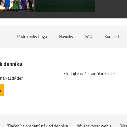
Podmienky flogu
Novinky
FAQ
Kontakt
né denníka
sledujte naše sociálne siete
 na každý deň
a
Tlačený a predaný náklad denníka
Návštevnosť webu
Súť