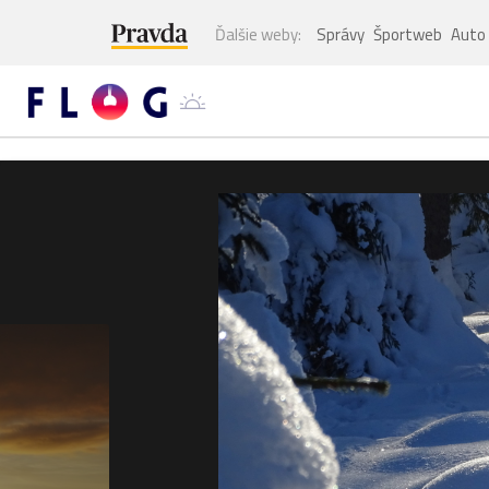
Ďalšie weby:
Správy
Športweb
Auto