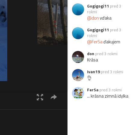
Gogigogi11
pred 3
rokmi
@don
vďaka
Gogigogi11
pred 3
rokmi
@FerSa
ďakujem
don
pred 3 rokmi
Krása
Ivan19
pred 3 rokmi
👌
FerSa
pred 3 rokmi
... krásna zimná idylka