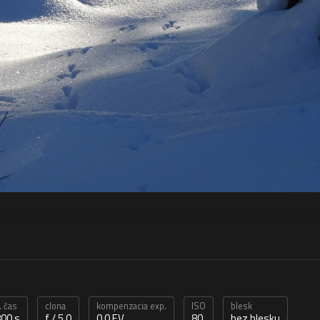
. čas
clona
kompenzacia exp.
ISO
blesk
00 s
f / 5,0
0,0 EV
80
bez blesku