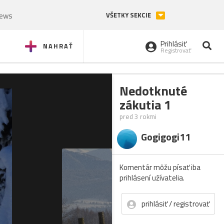
News
VŠETKY SEKCIE
Prihlásiť
NAHRAŤ
Registrovať
Nedotknuté
zákutia 1
pred 3 rokmi
Gogigogi11
Komentár môžu písať iba
prihlásení užívatelia.
prihlásiť / registrovať