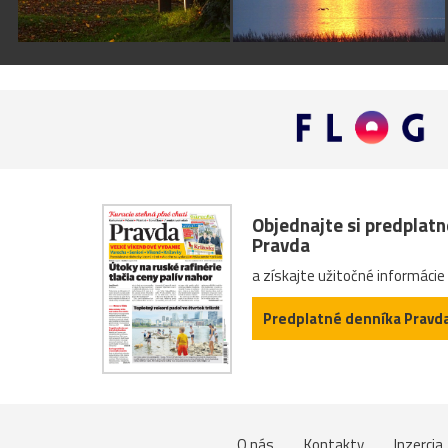
Objednajte si predplat
Pravda
a získajte užitočné informácie
Predplatné denníka Pravd
O nás
Kontakty
Inzercia