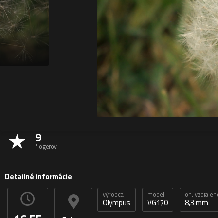
9
flogerov
Detailné informácie
výrobca
model
oh. vzdialen
Olympus
VG170
8,3 mm