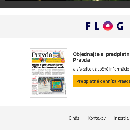
Objednajte si predplat
Pravda
a získajte užitočné informácie
Predplatné denníka Pravd
O nás
Kontakty
Inzercia