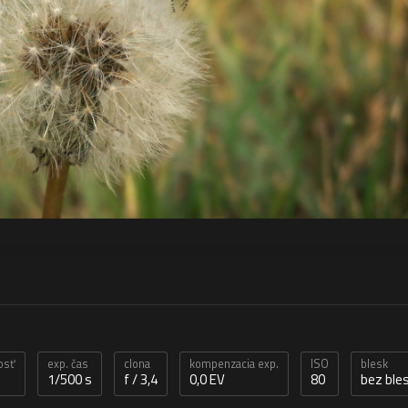
osť
exp. čas
clona
kompenzacia exp.
ISO
blesk
1/500 s
f / 3,4
0,0 EV
80
bez ble