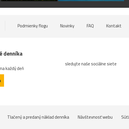
Podmienky flogu
Novinky
FAQ
Kontakt
né denníka
sledujte naše sociálne siete
 na každý deň
a
Tlačený a predaný náklad denníka
Návštevnosť webu
Súť