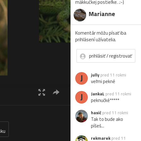
mäkkučkej postieľke. .:-)
Marianne
Komentár môžu písať iba
prihlásení užívatelia.
prihlásiť / registrovať
J
jully
pred 11 rokmi
veľmi pekné
J
JankaL
pred 11 rokmi
peknučké*****
hasič
pred 11 rokmi
Tak to bude ako
píšeš...
sku
rekmarek
pred 11