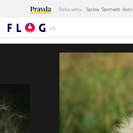
Ďalšie weby:
Správy
Športweb
Auto