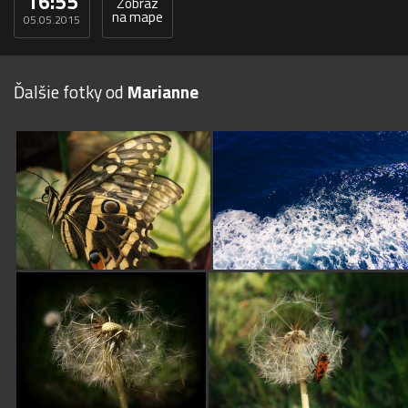
16:55
Zobraz
na mape
05.05.2015
Ďalšie fotky od
Marianne