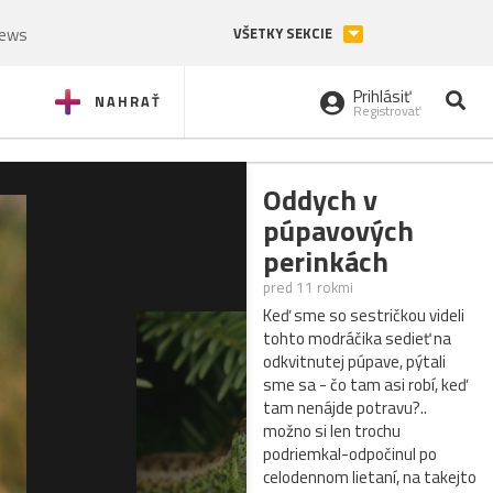
News
VŠETKY SEKCIE
Prihlásiť
NAHRAŤ
Registrovať
Oddych v
púpavových
perinkách
pred 11 rokmi
Keď sme so sestričkou videli
tohto modráčika sedieť na
odkvitnutej púpave, pýtali
sme sa - čo tam asi robí, keď
tam nenájde potravu?..
možno si len trochu
podriemkal-odpočinul po
celodennom lietaní, na takejto