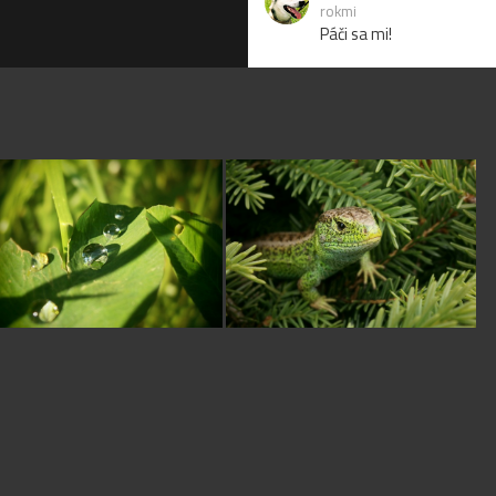
rokmi
Páči sa mi!
lubi
pred 11 rokmi
pekné aj s príbehom
Marianne
pred 11
rokmi
jééj. dakujem :-)
M
moni36
pred 11 rokmi
Pekne