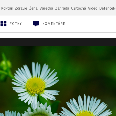
Koktail
Zdravie
Žena
Varecha
Záhrada
Užitočná
Video
Defence
FOTKY
KOMENTÁRE