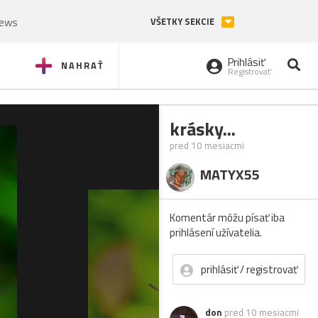
News
VŠETKY SEKCIE
Prihlásiť
NAHRAŤ
Registrovať
krásky...
pred 10 mesiacmi
MATYX55
Komentár môžu písať iba
prihlásení užívatelia.
prihlásiť / registrovať
don
pred 10 mesiacmi