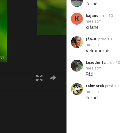
Pekné
K
kajano
pred 10
mesiacmi
krásne
Ján-K.
pred 10
mesiacmi
Veľmi pekné
Loxodonta
pred 10
mesiacmi
Páči
rekmarek
pred 10
mesiacmi
Pekné!