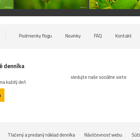
Podmienky flogu
Novinky
FAQ
Kontakt
né denníka
sledujte naše sociálne siete
 na každý deň
a
Tlačený a predaný náklad denníka
Návštevnosť webu
Súť