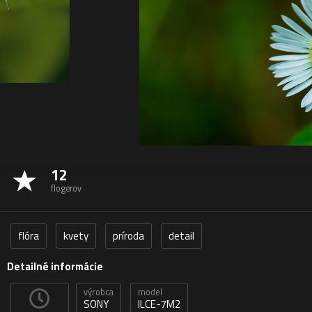
12
flogerov
flóra
kvety
príroda
detail
Detailné informácie
výrobca
model
SONY
ILCE-7M2