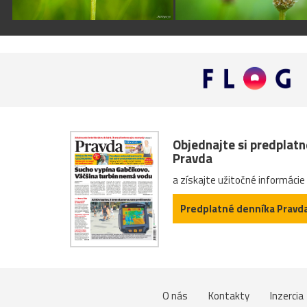
Objednajte si predplat
Pravda
a získajte užitočné informácie
Predplatné denníka Pravd
O nás
Kontakty
Inzercia