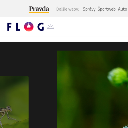
Ďalšie weby:
Správy
Športweb
Auto