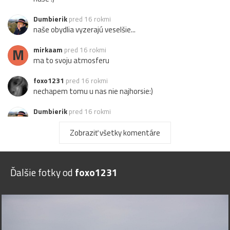
Dumbierik
pred 16 rokmi
naše obydlia vyzerajú veselšie...
M
mirkaam
pred 16 rokmi
ma to svoju atmosferu
foxo1231
pred 16 rokmi
nechapem tomu u nas nie najhorsie:)
Dumbierik
pred 16 rokmi
zdá sa, že u nás je to nie najhoršie :)
Zobraziť všetky komentáre
braňo.j
pred 16 rokmi
tiez dako pod mrakom ako u nas
Ďalšie fotky od
foxo1231