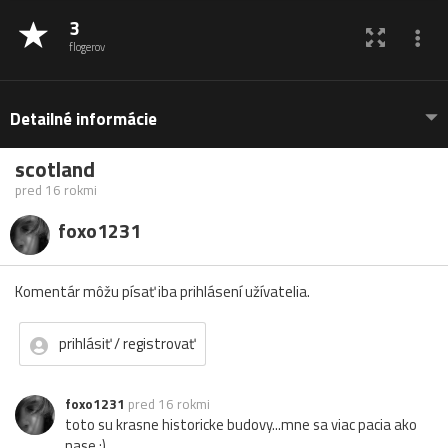
3
flogerov
Detailné informácie
scotland
pred 16 rokmi
foxo1231
Komentár môžu písať iba prihlásení užívatelia.
prihlásiť / registrovať
foxo1231
pred 16 rokmi
toto su krasne historicke budovy...mne sa viac pacia ako
nase :)