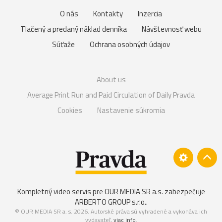
O nás
Kontakty
Inzercia
Tlačený a predaný náklad denníka
Návštevnosť webu
Súťaže
Ochrana osobných údajov
About us
Average Print Run and Paid Circulation of Daily Pravda
Cookies
Nastavenie súkromia
Kompletný video servis pre OUR MEDIA SR a.s. zabezpečuje
ARBERTO GROUP s.r.o.
.
© OUR MEDIA SR a. s. 2026. Autorské práva sú vyhradené a vykonáva ich
vydavateľ,
viac info
.