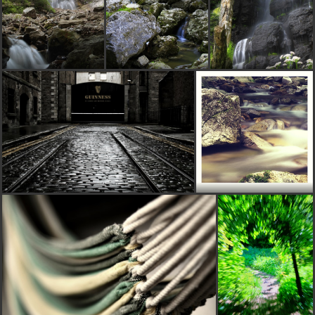
Vďaka!!
flora
pred 10 rokmi
krásne
garmont7
pred 10 rokmi
Vďaka!!
J
jully
pred 10 rokmi
zaujímavé, pekné