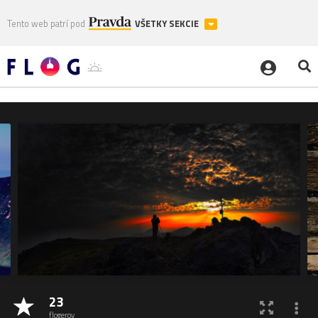
Tento web patrí pod
VŠETKY SEKCIE
23
flogerov