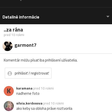
Detailné informácie
..za rána
pred 10 rokmi
garmont7
Komentár môžu písať iba prihlásení užívatelia.
prihlásiť / registrovať
K
karamana
pred 10 rokmi
nadherne foto
silvia.kordosova
pred 10 rokmi
ako keby sa obloha práve roztvorila