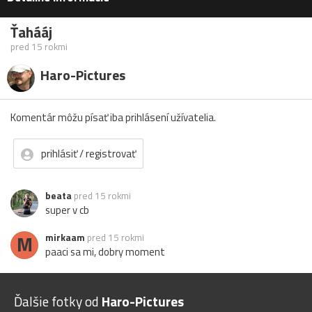
Ťahááj
pred 15 rokmi
Haro-Pictures
Komentár môžu písať iba prihlásení užívatelia.
prihlásiť / registrovať
beata
pred 15 rokmi
super v cb
M
mirkaam
pred 15 rokmi
paaci sa mi, dobry moment
Ďalšie fotky od
Haro-Pictures