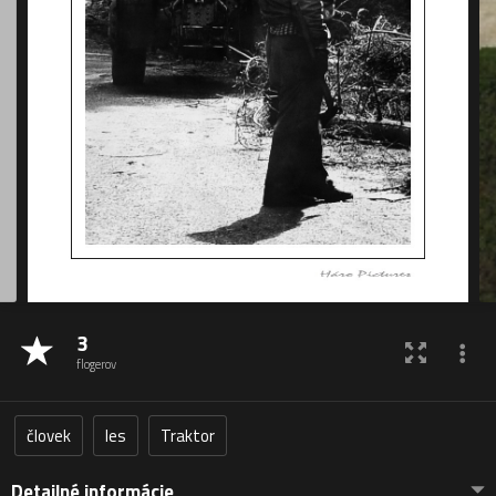
3
flogerov
človek
les
Traktor
Detailné informácie