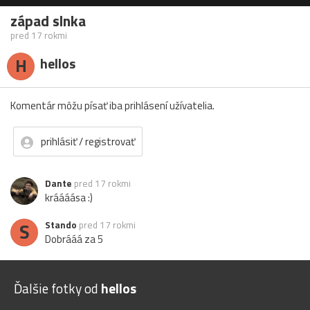
západ slnka
pred 17 rokmi
H
hellos
Komentár môžu písať iba prihlásení užívatelia.
prihlásiť / registrovať
Dante
pred 17 rokmi
kráááása :)
S
Stando
pred 17 rokmi
Dobrááá za 5
Ďalšie fotky od
hellos