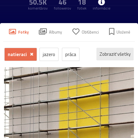
50.5K
46
18
komentárov
followerov
fotiek
informácie
Fotky
Albumy
Obľúbenci
Uložené
Zobraziť všetky
natieraci
jazero
práca
zátišie
africká
Čičmany
čriepky
dokument
hrnček
konár
les
lietadlo
lichôtka-pre-mužov
makro
plagát
Poprad
rušeň
sneh
spomienka
šport
starostlivosť
tráva
údržba
večer
veci-okolo-nás
vlak