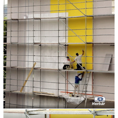
voda
zima
zrkadlenie