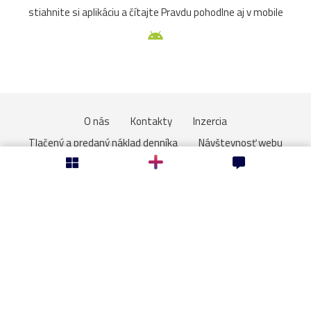
stiahnite si aplikáciu a čítajte Pravdu pohodlne aj v mobile
O nás
Kontakty
Inzercia
Tlačený a predaný náklad denníka
Návštevnosť webu
Súťaže
Ochrana osobných údajov
About us
Average Print Run and Paid Circulation of Daily Pravda
Cookies
Nastavenie súkromia