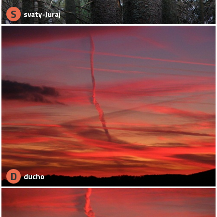
S
svaty-Juraj
D
ducho