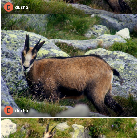
D
ducho
D
ducho