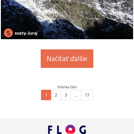
S
svaty-Juraj
Načítať ďalšie
Stránka číslo
1
2
3
...
17