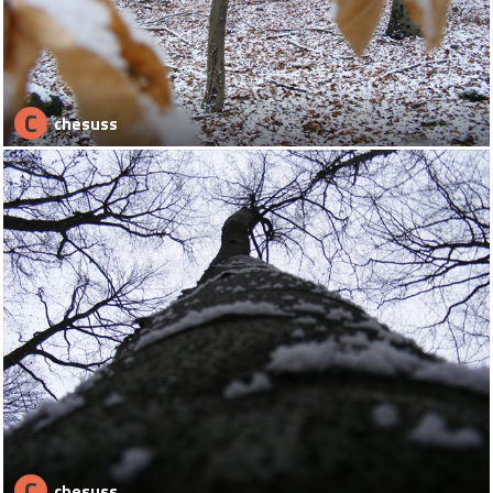
C
chesuss
C
chesuss