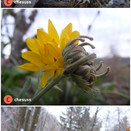
C
chesuss
C
chesuss