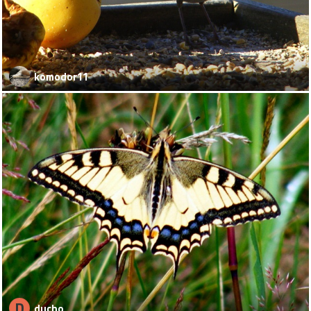
komodor11
D
ducho