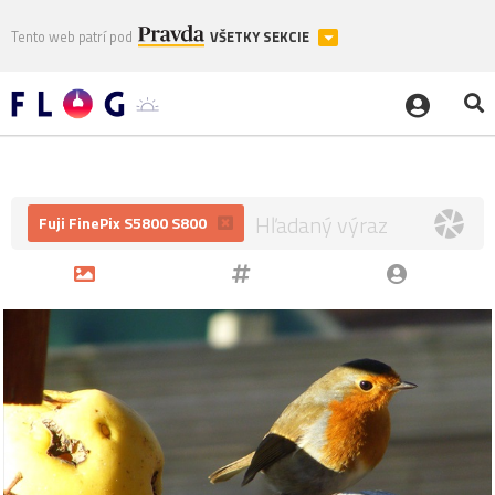
Tento web patrí pod
VŠETKY SEKCIE
Fuji FinePix S5800 S800