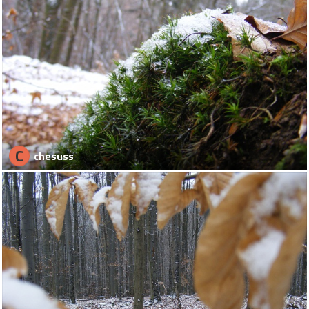
C
chesuss