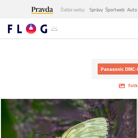
Ďalšie weby:
Správy
Športweb
Auto
Panasonic DMC
fotk