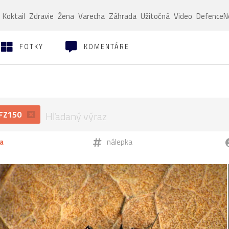
Koktail
Zdravie
Žena
Varecha
Záhrada
Užitočná
Video
Defence
FOTKY
KOMENTÁRE
-FZ150
a
nálepka