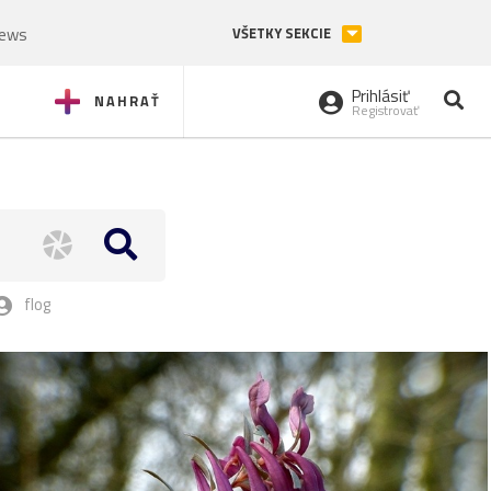
News
VŠETKY SEKCIE
Prihlásiť
NAHRAŤ
Registrovať
flog