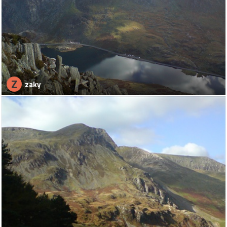
Z
zaky