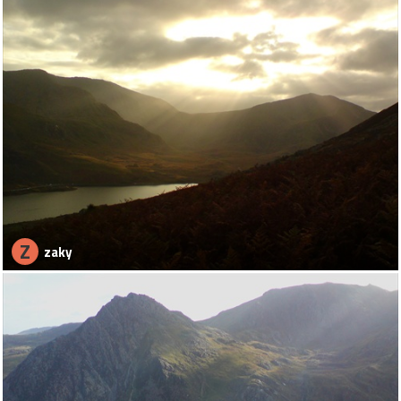
Z
zaky