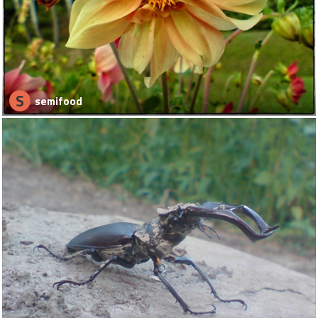
S
semifood