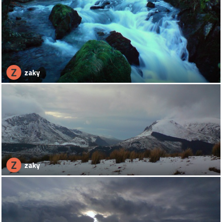
Z
zaky
Z
zaky