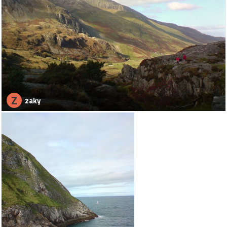
Z
zaky