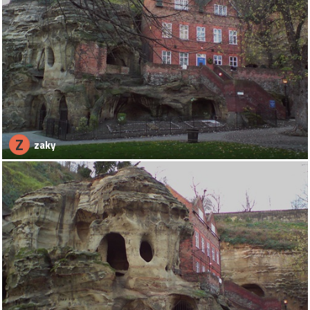
Z
zaky