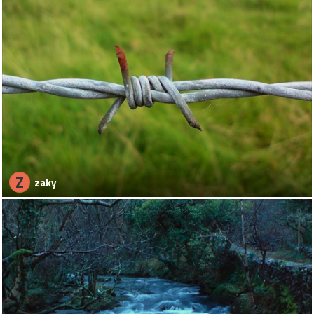
Z
zaky