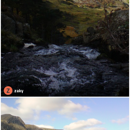
Z
zaky