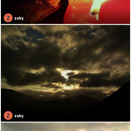
Z
zaky
Z
zaky