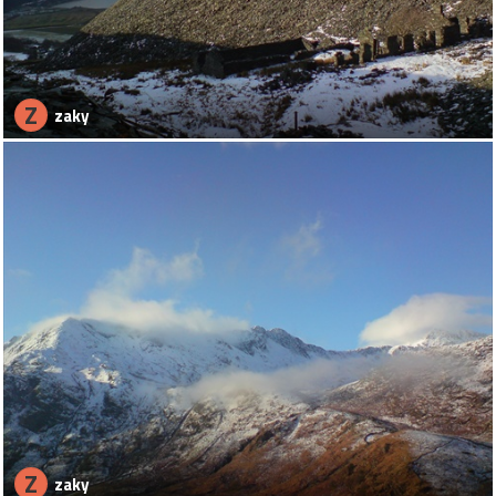
Z
zaky
Z
zaky