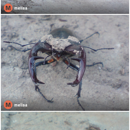
M
melisa
M
melisa