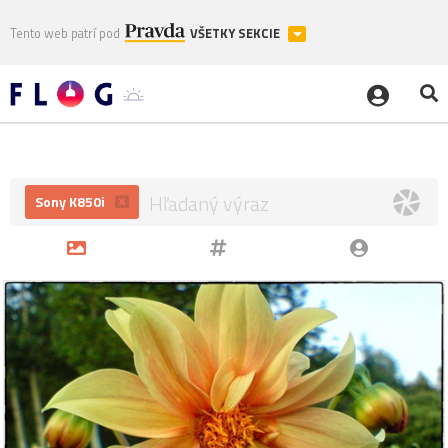
Tento web patrí pod
VŠETKY SEKCIE
Sony K850i