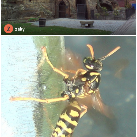
Z
zaky