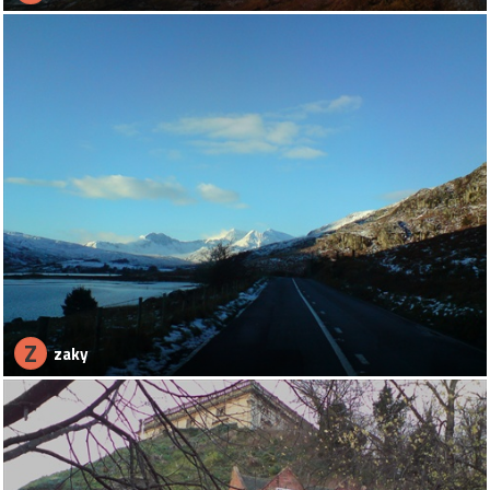
Z
zaky