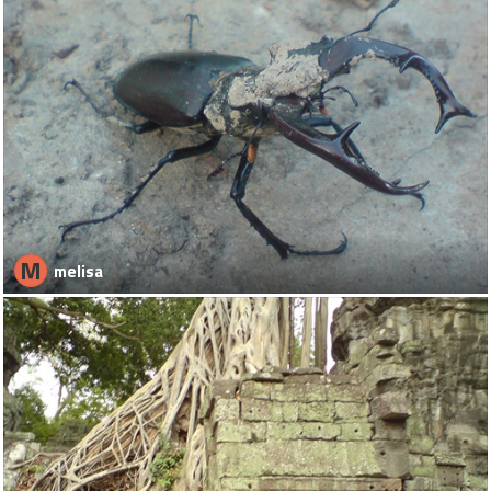
M
melisa