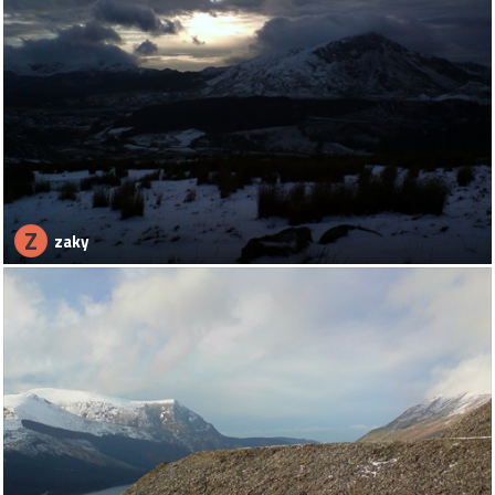
Z
zaky