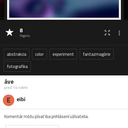
8
flogerov
abstrakcia
color
experiment
fantazmagórie
fotografika
áve
pred 14 rokmi
E
eibi
Komentár môžu písať iba prihlásení užívatelia.