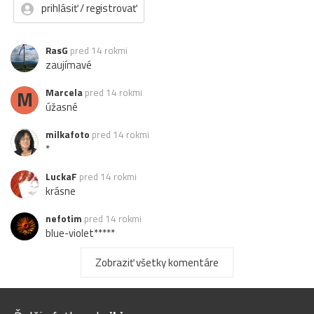
prihlásiť / registrovať
RasG
pred 14 rokmi
zaujímavé
M
Marcela
pred 14 rokmi
úžasné
milkafoto
pred 14 rokmi
*
LuckaF
pred 14 rokmi
krásne
nefotim
pred 14 rokmi
blue-violet*****
C
Chaine
pred 14 rokmi
Zobraziť všetky komentáre
čarovné...
helka
pred 14 rokmi