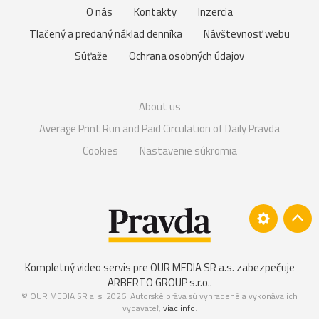
O nás
Kontakty
Inzercia
Tlačený a predaný náklad denníka
Návštevnosť webu
Súťaže
Ochrana osobných údajov
About us
Average Print Run and Paid Circulation of Daily Pravda
Cookies
Nastavenie súkromia
Kompletný video servis pre OUR MEDIA SR a.s. zabezpečuje
ARBERTO GROUP s.r.o.
.
© OUR MEDIA SR a. s. 2026. Autorské práva sú vyhradené a vykonáva ich
vydavateľ,
viac info
.