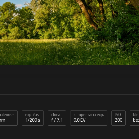
dialenosť
exp. čas
clona
kompenzacia exp.
ISO
ble
 mm
1/200 s
f / 7,1
0,0 EV
200
be