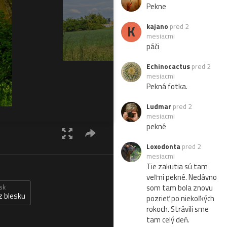
Pekne
K
kajano
pred 2
mesiacmi
páči
Echinocactus
pred 2
mesiacmi
Pekná fotka.
Ludmar
pred 2
mesiacmi
pekné
Loxodonta
pred 2
mesiacmi
Tie zakutia sú tam
veľmi pekné. Nedávno
som tam bola znovu
sk
z blesku
pozrieť po niekoľkých
rokoch. Strávili sme
tam celý deň.