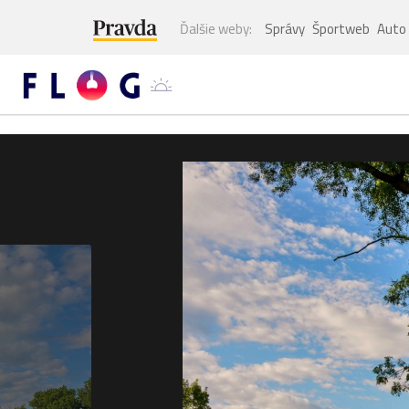
Ďalšie weby:
Správy
Športweb
Auto