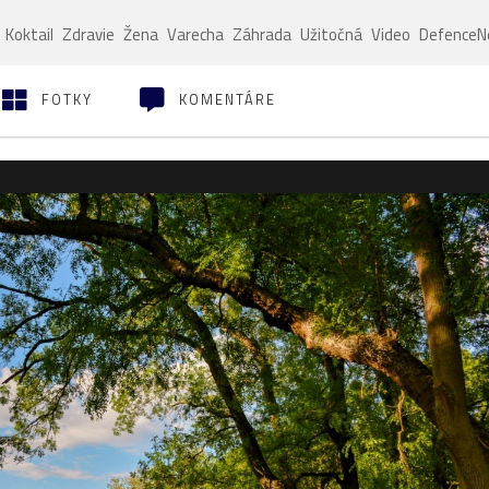
Koktail
Zdravie
Žena
Varecha
Záhrada
Užitočná
Video
Defence
FOTKY
KOMENTÁRE