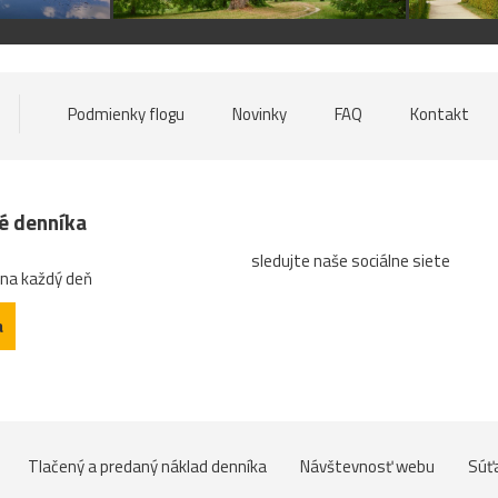
Podmienky flogu
Novinky
FAQ
Kontakt
né denníka
sledujte naše sociálne siete
 na každý deň
a
Tlačený a predaný náklad denníka
Návštevnosť webu
Súť