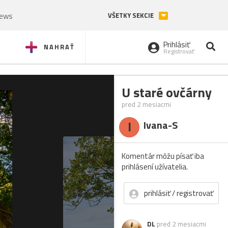
News
VŠETKY SEKCIE
Prihlásiť
NAHRAŤ
Registrovať
U staré ovčárny
pred 2 mesiacmi
I
Ivana-S
Komentár môžu písať iba
prihlásení užívatelia.
prihlásiť / registrovať
DL
pred 2 mesiacmi