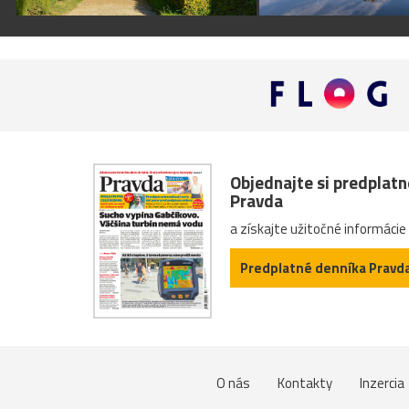
Objednajte si predplat
Pravda
a získajte užitočné informácie
Predplatné denníka Pravd
O nás
Kontakty
Inzercia