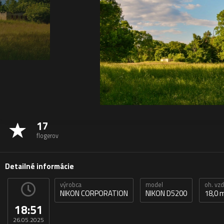
17
flogerov
Detailné informácie
výrobca
model
oh. vz
NIKON CORPORATION
NIKON D5200
18,0
18:51
26.05.2025