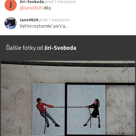
J
Jiri-Svoboda
pred 1 mesiacom
@Jano0626
díky
Jano0626
pred 1 mesiacom
Vel'mi roztomile' psi'c'a...
Ďalšie fotky od
Jiri-Svoboda