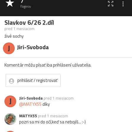
7
flogerov
Slavkov 6/26 2.díl
pred 1 mesiacom
živé sochy
J
Jiri-Svoboda
Komentár môžu písať iba prihlásení užívatelia.
prihlásiť / registrovať
J
Jiri-Svoboda
pred 1 mesiacom
@MATYX55
díky
MATYX55
pred 1 mesiacom
pozri sa mi do očí,keď sa nebojíš... :-)