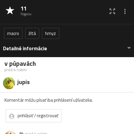
11
flogerov
macro
žltá
hmyz
Detailné informácie
v púpavách
pred 4 rokmi
jupis
Komentár môžu písať iba prihlásení užívatelia.
prihlásiť / registrovať
DL
pred 4 rokmi