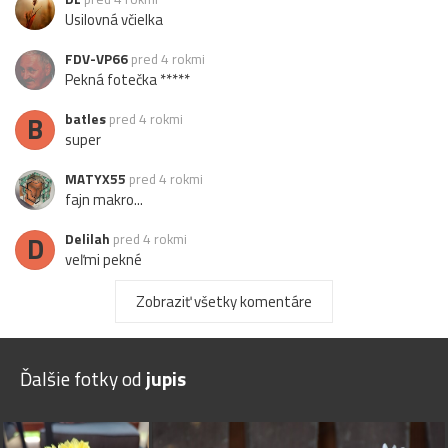
Usilovná včielka
FDV-VP66
pred 4 rokmi
Pekná fotečka *****
B
batles
pred 4 rokmi
super
MATYX55
pred 4 rokmi
fajn makro...
D
Delilah
pred 4 rokmi
veľmi pekné
Zobraziť všetky komentáre
Ďalšie fotky od
jupis