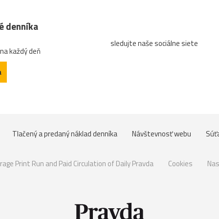
né denníka
sledujte naše sociálne siete
 na každý deň
a
Tlačený a predaný náklad denníka
Návštevnosť webu
Súť
rage Print Run and Paid Circulation of Daily Pravda
Cookies
Nas