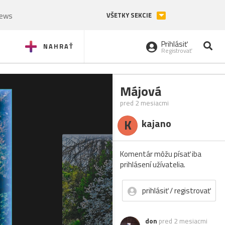
News
VŠETKY SEKCIE
Prihlásiť
NAHRAŤ
Registrovať
Májová
pred 2 mesiacmi
K
kajano
Komentár môžu písať iba
prihlásení užívatelia.
prihlásiť / registrovať
don
pred 2 mesiacmi