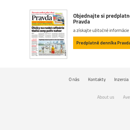
Objednajte si predplat
Pravda
a získajte užitočné informácie
Predplatné denníka Pravd
O nás
Kontakty
Inzercia
About us
Ave