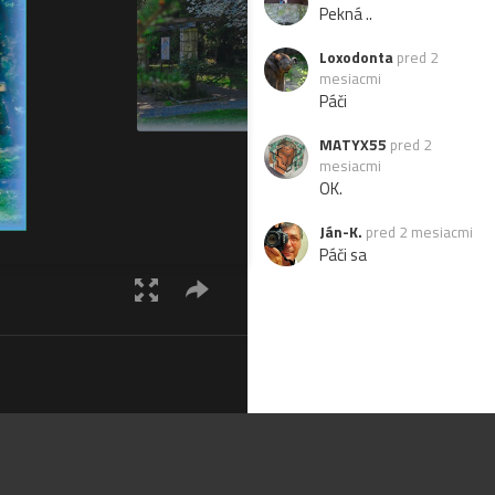
Pekná ..
Loxodonta
pred 2
mesiacmi
Páči
MATYX55
pred 2
mesiacmi
OK.
Ján-K.
pred 2 mesiacmi
Páči sa