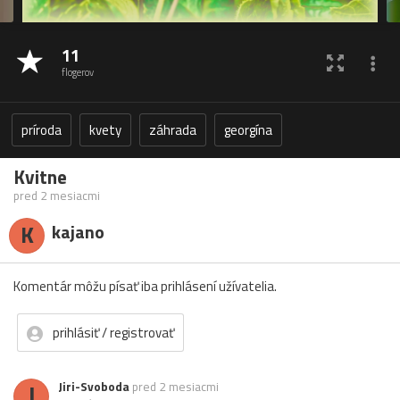
11
flogerov
príroda
kvety
záhrada
georgína
Kvitne
pred 2 mesiacmi
K
kajano
Komentár môžu písať iba prihlásení užívatelia.
prihlásiť / registrovať
J
Jiri-Svoboda
pred 2 mesiacmi