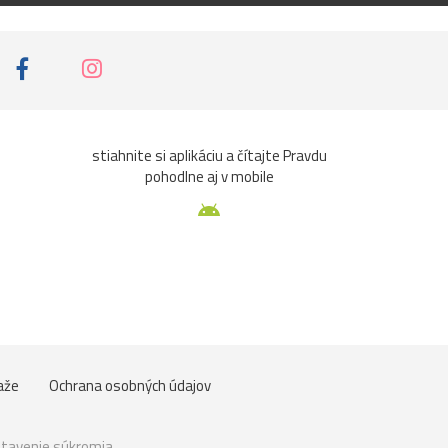
J
JankaH
pred 17 rokmi
teeeda, tusim si ma
presvedcil, ked
budem mat prasule,
idem si kupit take
auticko...super
stiahnite si aplikáciu a čítajte Pravdu
helka
pred 17 rokmi
pohodlne aj v mobile
5*
Ján-K.
pred 17 rokmi
Krásna reklamná,
vynikajúce farby a
svetlo! A ľahnúť sa Ti
naozaj vyplatilo! Bez
toho by to naozaj
nebolo ono! A obloha
a tie lúče sú super!
aže
Ochrana osobných údajov
nobody
pred 17 rokmi
you phuny ......
tavenie súkromia