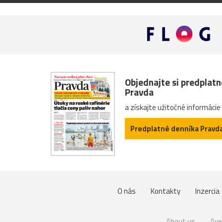
Objednajte si predplat
Pravda
a získajte užitočné informácie
Predplatné denníka Pravd
O nás
Kontakty
Inzercia
About us
Ave