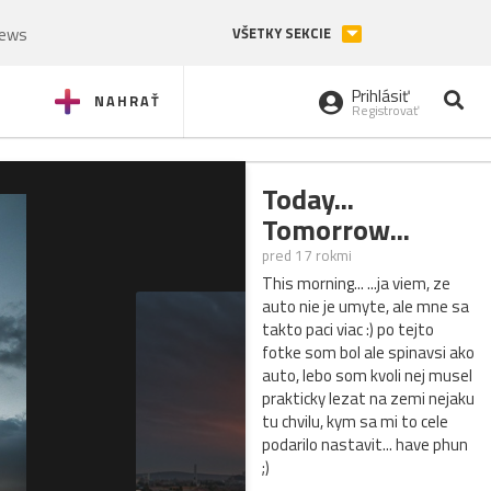
News
VŠETKY SEKCIE
Prihlásiť
NAHRAŤ
Registrovať
Today...
Tomorrow...
pred 17 rokmi
This morning... ...ja viem, ze
auto nie je umyte, ale mne sa
takto paci viac :) po tejto
fotke som bol ale spinavsi ako
auto, lebo som kvoli nej musel
prakticky lezat na zemi nejaku
tu chvilu, kym sa mi to cele
podarilo nastavit... have phun
;)