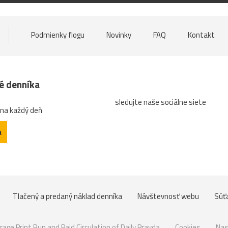
Podmienky flogu
Novinky
FAQ
Kontakt
né denníka
sledujte naše sociálne siete
 na každý deň
a
Tlačený a predaný náklad denníka
Návštevnosť webu
Súť
rage Print Run and Paid Circulation of Daily Pravda
Cookies
Nas