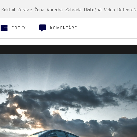
Koktail
Zdravie
Žena
Varecha
Záhrada
Užitočná
Video
Defence
FOTKY
KOMENTÁRE