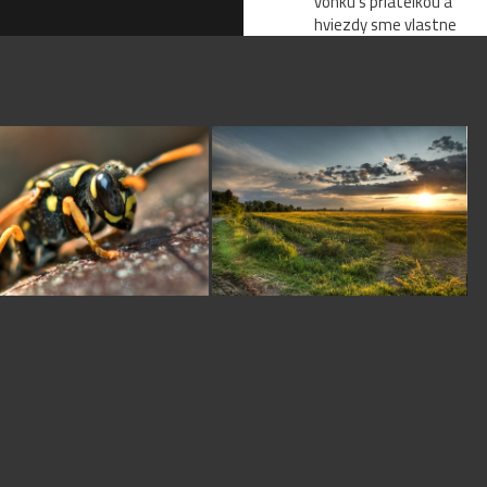
vonku s priatelkou a
hviezdy sme vlastne
fotili prvy krat.. take
nijake sede sa mi to
aj paci. ked to bude
cierne, bude tam 50-
80% menej hviezd.
nizsie iso, clonu
ideme skusat dnes.
uvidim nastastie to
nie su skrvny, ale
oblaky :)
M
mbfotoblog
pred 17
rokmi
+
J
janulka
pred 17 rokmi
mne sa tiez lubi
sima
pred 17 rokmi
super reklamná .-)