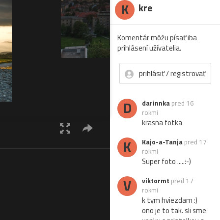
K
kre
Komentár môžu písať iba
prihlásení užívatelia.
prihlásiť / registrovať
D
darinnka
pred 16
rokmi
krasna fotka
K
Kajo-a-Tanja
pred 17
rokmi
Super foto .....:-)
V
viktormt
pred 17
rokmi
k tym hviezdam :)
ono je to tak. sli sme