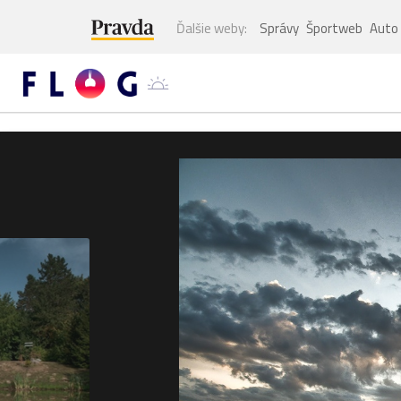
Ďalšie weby:
Správy
Športweb
Auto