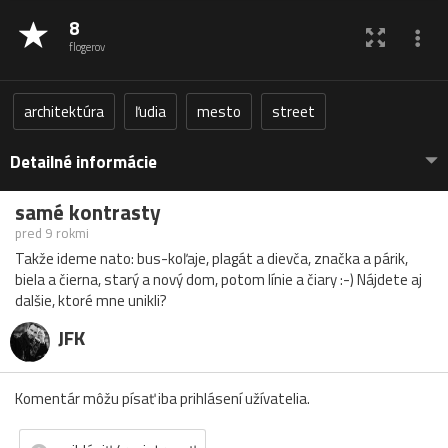
8
flogerov
architektúra
ľudia
mesto
street
Detailné informácie
samé kontrasty
pred 9 rokmi
Takže ideme nato: bus-koľaje, plagát a dievča, značka a párik,
biela a čierna, starý a nový dom, potom línie a čiary :-) Nájdete aj
dalšie, ktoré mne unikli?
JFK
Komentár môžu písať iba prihlásení užívatelia.