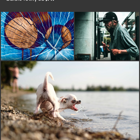
uberará na kvalite výsledného produktu na publikácii, to
že sa tu prezentuje nezhoda v názoroch by malo byť
posunutie dopredu a poučiť sa.