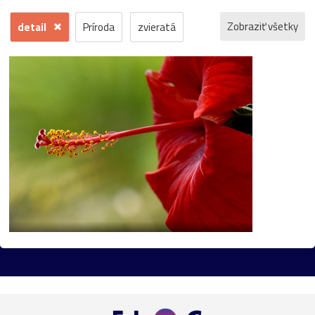
Zobraziť všetky
detail
Príroda
zvieratá
kvety
voda
zima
krajina
jeseň
hrad
mesto
sneh
pamiatka
rôzne
stromy
motýľ
história
zámok
skanzen
kostol
vtáci
zrúcanina
Budovy
jar
kvet
ZOO
inverzia
levanduľa
budova
hmla
architektúra
hmyz
pleso
strom
hory
mlyn
vtáky
výhľady
autá
bocian
domčeky
Liptov
Morava
most
Praha