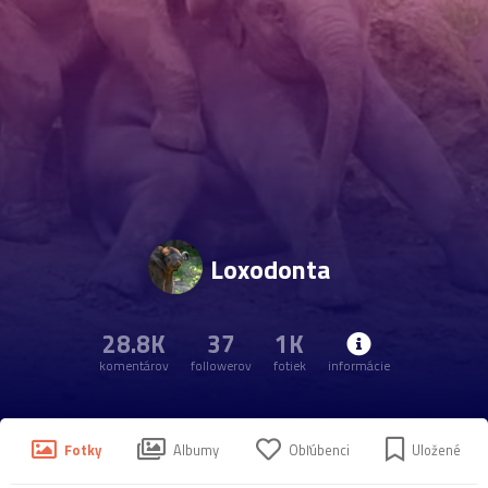
Loxodonta
28.8K
37
1K
komentárov
followerov
fotiek
informácie
Fotky
Albumy
Obľúbenci
Uložené