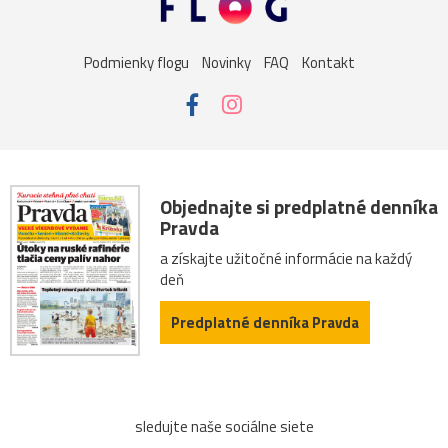
sysel
tatry
motýle
poniklec
stavba
Podmienky flogu
Novinky
FAQ
Kontakt
Vianoce
dom
iné
kaplnka
Komárno
leto
maky
Varšava
záhrada
2026
Bratislava
Budapešť
drevenica
chalupa
ľudia
mak
Objednajte si predplatné denníka
Pravda
sysle
Valtice
viniče
2022
cintorín
a získajte užitočné informácie na každý
deň
fontána
chalúpka
jazero
Karlov
les
Predplatné denníka Pravda
Lešná
let
more
nádrž
opice
ovečky
Piešťany
Poľsko
ruiny
ruže
srieň
sledujte naše sociálne siete
traktor
tučniak
včela
Vroclav
vták