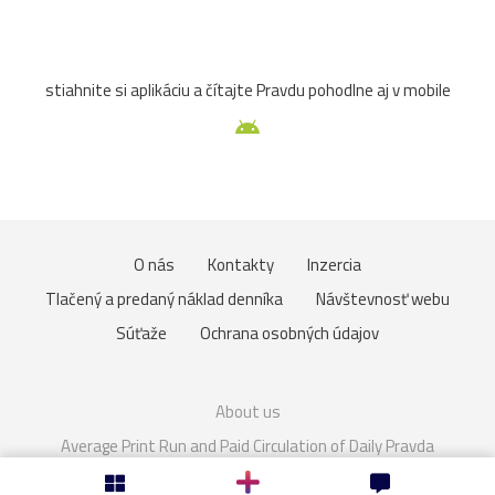
Zuberec
archív
atrakcia
Betliar
Brno
stiahnite si aplikáciu a čítajte Pravdu pohodlne aj v mobile
cencúle
čerešňa
cesta
Čičmany
človek
Domaša
drevenice
Dunaj
fauna
folklór
Gdansk
Helfštýn
historické
hotel
hrozno
O nás
Kontakty
Inzercia
Chleb
jazierko
kaštieľ
košík
lavička
Tlačený a predaný náklad denníka
Návštevnosť webu
lekno
lístie
lod
lode
loďka
mandľovníky
Súťaže
Ochrana osobných údajov
Moszna
Olomouc
Pajštún
park
pasienkový
About us
pes
piesok
plaz
pole
prianie
priehrada
Average Print Run and Paid Circulation of Daily Pravda
Cookies
Nastavenie súkromia
Rakúsko
rozhľadňa
ruža
sad
slnka
slon