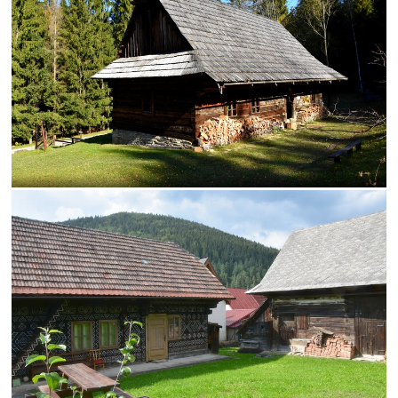
Karlov
les
Lešná
let
more
nádrž
opice
ovečky
Piešťany
Poľsko
ruiny
ruže
srieň
traktor
tučniak
včela
Vroclav
vták
Zuberec
archív
atrakcia
Betliar
Brno
cencúle
čerešňa
cesta
Čičmany
človek
Domaša
drevenice
Dunaj
fauna
folklór
fontána
Gdansk
Helfštýn
historické
hotel
hrozno
Chleb
jazierko
kaštieľ
košík
lavička
lekno
lístie
lod