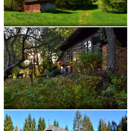
inverzia
levanduľa
budova
hmla
architektúra
hmyz
pleso
strom
hory
mlyn
vtáky
výhľady
autá
bocian
domčeky
Liptov
Morava
most
Praha
sysel
tatry
motýle
poniklec
stavba
Vianoce
dom
iné
kaplnka
Komárno
leto
maky
Varšava
2026
Bratislava
Budapešť
chalupa
ľudia
mak
sysle
Valtice
viniče
záhrada
2022
cintorín
chalúpka
jazero