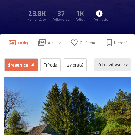
28.8K
37
1K
komentárov
followerov
fotiek
informácie
Fotky
Albumy
Obľúbenci
Uložené
Zobraziť všetky
drevenica
Príroda
zvieratá
kvety
voda
zima
krajina
jeseň
hrad
mesto
sneh
pamiatka
rôzne
stromy
motýľ
história
zámok
skanzen
kostol
vtáci
zrúcanina
Budovy
jar
kvet
ZOO