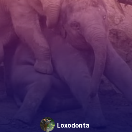
Loxodonta