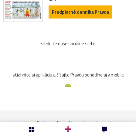
arichitektúra
autobus
Banská
bašta
Predplatné denníka Pravda
Beckov
bedľa
Belianky
bežky
Bojnice
Bouzov
brána
broskyňa
búdka
bugatti
sledujte naše sociálne siete
Čabra´d
čajník
červená
Čičva
Cimburk
čižmy
čln
čmeliak
cyklista
cyklistka
stiahnite si aplikáciu a čítajte Pravdu pohodlne aj v mobile
Cyril
dedičstvo
dedina
detail
diery
dieťa
dievča
Divín
divý
domček
drrevenice
fašíangy
flóra
fotograf
gejzír
O nás
Kontakty
Inzercia
guľa
had
hlaváčik
hodiny
Horehronie
Tlačený a predaný náklad denníka
Návštevnosť webu