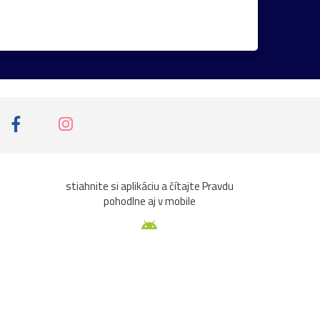
iny
ruže
srieň
traktor
tučniak
ta
Čičmany
človek
Domaša
Chleb
jazierko
kaštieľ
košík
k
pasienkový
pes
piesok
plaz
ce
sýkorka
Terchová
večer
veža
viera
zvierat
2023
Abramová
stiahnite si aplikáciu a čítajte Pravdu
pohodlne aj v mobile
ašta
Beckov
bedľa
Belianky
bežky
Cimburk
čižmy
čln
čmeliak
domček
drrevenice
fašíangy
flóra