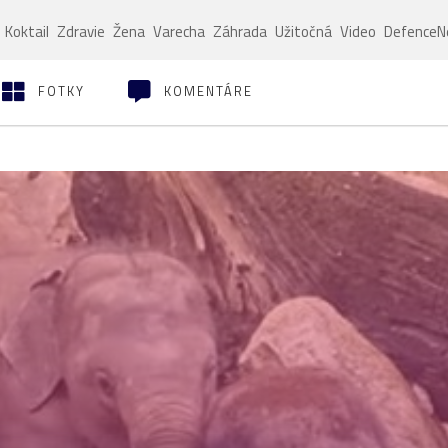
Koktail
Zdravie
Žena
Varecha
Záhrada
Užitočná
Video
Defence
FOTKY
KOMENTÁRE