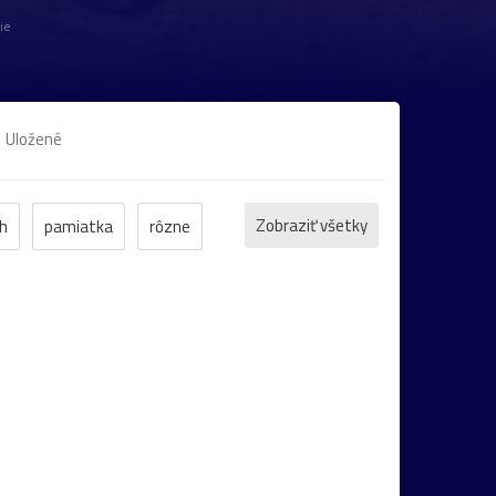
ie
Uložené
Zobraziť všetky
h
pamiatka
rôzne
et
ZOO
inverzia
levanduľa
bocian
domčeky
Liptov
Morava
Komárno
leto
maky
Varšava
záhrada
2022
cintorín
chalúpka