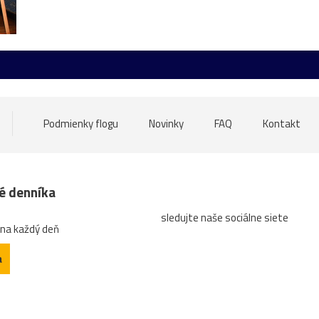
ore
nádrž
opice
ovečky
Piešťany
Poľsko
ru
atrakcia
Betliar
Brno
cencúle
čerešňa
ces
tána
Gdansk
Helfštýn
historické
hotel
hrozno
oďka
mandľovníky
Moszna
Olomouc
Pajštún
par
Podmienky flogu
Novinky
FAQ
Kontakt
ozhľadňa
ruža
sad
slnka
slon
slony
Strážni
západ
ZápadSlnka
zátišie
zeleň
zrkadlenie
z
né denníka
sledujte naše sociálne siete
n
architektrúra
arichitektúra
autobus
Banská
b
 na každý deň
údka
bugatti
Čabra´d
čajník
červená
Čičva
a
dedina
detail
diery
dieťa
dievča
Divín
divý