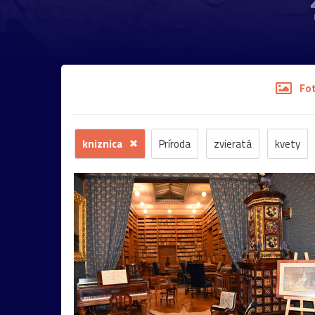
Fo
kniznica
Príroda
zvieratá
kvety
stromy
motýľ
história
zámok
sk
budova
hmla
architektúra
hmyz
most
Praha
sysel
tatry
motýle
2026
Bratislava
Budapešť
drevenica