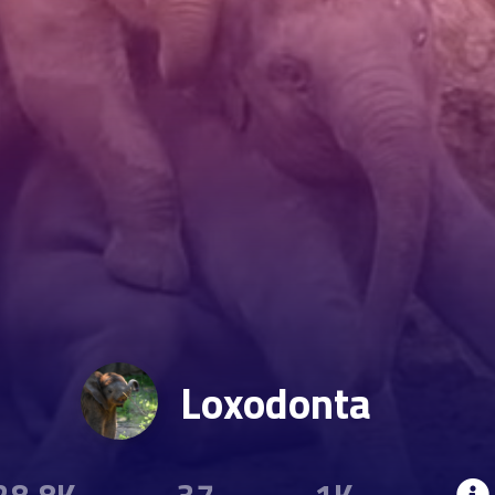
Loxodonta