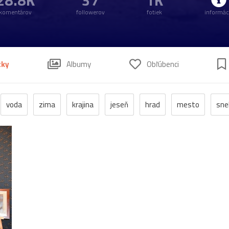
28.8K
37
1K
komentárov
followerov
fotiek
informác
tky
Albumy
Obľúbenci
voda
zima
krajina
jeseň
hrad
mesto
sne
anzen
kostol
vtáci
zrúcanina
Budovy
jar
kv
pleso
strom
hory
mlyn
vtáky
výhľady
autá
poniklec
stavba
Vianoce
dom
iné
kaplnka
chalupa
ľudia
mak
sysle
Valtice
viniče