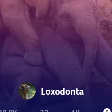
Loxodonta