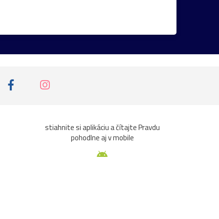
iny
ruže
srieň
traktor
tučniak
ta
Čičmany
človek
Domaša
Chleb
jazierko
kaštieľ
košík
k
pasienkový
pes
piesok
plaz
ce
sýkorka
Terchová
večer
veža
viera
zvierat
2023
Abramová
stiahnite si aplikáciu a čítajte Pravdu
pohodlne aj v mobile
ašta
Beckov
bedľa
Belianky
bežky
Cimburk
čižmy
čln
čmeliak
domček
drrevenice
fašíangy
flóra