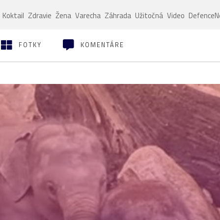
Koktail
Zdravie
Žena
Varecha
Záhrada
Užitočná
Video
Defence
FOTKY
KOMENTÁRE