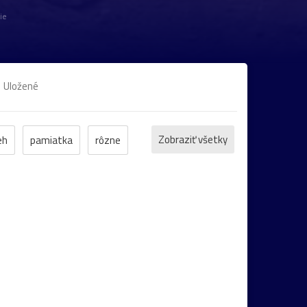
ie
Uložené
Zobraziť všetky
eh
pamiatka
rôzne
et
ZOO
inverzia
levanduľa
bocian
domčeky
Liptov
Morava
Komárno
leto
maky
Varšava
záhrada
2022
cintorín
chalúpka