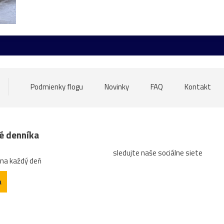
ore
nádrž
opice
ovečky
Piešťany
Poľsko
ru
atrakcia
Betliar
Brno
cencúle
čerešňa
ces
tána
Gdansk
Helfštýn
historické
hotel
hrozno
oďka
mandľovníky
Moszna
Olomouc
Pajštún
par
Podmienky flogu
Novinky
FAQ
Kontakt
ozhľadňa
ruža
sad
slnka
slon
slony
Strážni
západ
ZápadSlnka
zátišie
zeleň
zrkadlenie
z
né denníka
sledujte naše sociálne siete
n
architektrúra
arichitektúra
autobus
Banská
b
 na každý deň
údka
bugatti
Čabra´d
čajník
červená
Čičva
a
dedina
detail
diery
dieťa
dievča
Divín
divý