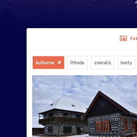
Fo
kulturne
Príroda
zvieratá
kvety
stromy
motýľ
história
zámok
sk
budova
hmla
architektúra
hmyz
most
Praha
sysel
tatry
motýle
2026
Bratislava
Budapešť
drevenica