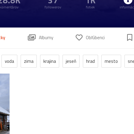
28.8K
37
1K
komentárov
followerov
fotiek
informác
tky
Albumy
Obľúbenci
voda
zima
krajina
jeseň
hrad
mesto
sn
anzen
kostol
vtáci
zrúcanina
Budovy
jar
kv
pleso
strom
hory
mlyn
vtáky
výhľady
autá
poniklec
stavba
Vianoce
dom
iné
kaplnka
chalupa
ľudia
mak
sysle
Valtice
viniče