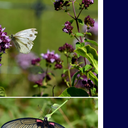
O
inverzia
levanduľa
budova
hmla
eky
Liptov
Morava
most
Praha
maky
Varšava
2026
Bratislava
torín
chalúpka
jazero
Karlov
les
ktor
tučniak
včela
Vroclav
vták
Domaša
drevenice
Dunaj
fauna
košík
lavička
lekno
lístie
lod
plaz
pole
prianie
priehrada
ečer
veža
vlak
vlaky
Vlčnov