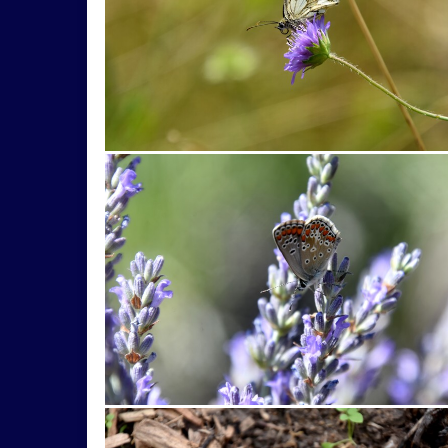
Wien
zábava
západ
ZápadSlnka
archeoskanzen
architektrúra
arichitektúr
broskyňa
búdka
bugatti
Čabra´d
dedičstvo
dedina
detail
diery
die
had
hlaváčik
hodiny
Horehronie
H
jaguár
jahniatkko
Jánošíkové
japonská
kláštor
knižnica
koliba
komín
kom
kultúrne
kvery
kvetz
kvezy
kvty
loxodonta
Ludrová
lúka
lyžiar
ma