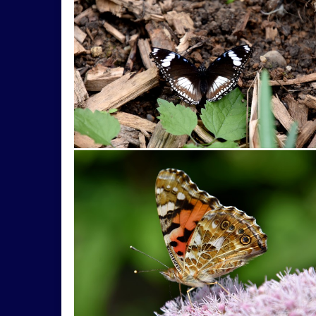
mosty
Motlawa
mráz
najdlhší
ná
Oponice
ostrov
ovocie
ovocný
pa
pelikán
plazy
plody
podvečer
poli
prroda
púpava
pútnicke
RadenovDom
sakura
seno
shen
šípka
Skalica
Špilberk
stavby
Štiavnica
Straážnice
tradície
Tumski
ufo
ulica
včely
vtáctvo
výhľad
Vyhliadkový
Willanow
zrpcanina
zvieeratá
zvieraatá
zviratá