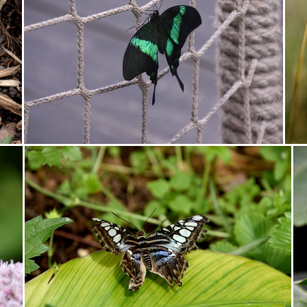
lada
námraza
NezbudskáLúčka
Nina
Nízke
Niž
matka
pamätník
pamiaka
pamiarka
pamiatky
a
portrét
Považský
préroda
Pribylina
prírda
repka
retro
rieka
Rotunda
rozhľdňa
Rozsu
skaly
sknazen
Slavkov
slnečnica
slnečnice
s
Straník
Strečno
streetphoto
Súľov
sup
sy
VeľkáNoc
veselica
veverička
Vinš
vlaha
vodaa
Wroclaw
žaby
Zakopané
železničný
Žilina
z