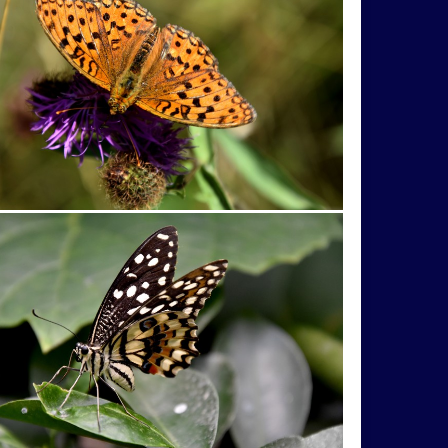
nýKomárnik
odraz
Okoŕ
oldtimer
panda
Panoráma
paragliding
pavučina
príroa
príroada
prírodaa
prírode
tec
Rumunsko
rybky
rybník
ryby
lnečníky
sloníčatko
Sopot
sova
mbolika
TANAP
ťava
tradícia
vodopád
vodopádiky
vtáčia
imná
žito
Zlín
zrocanina