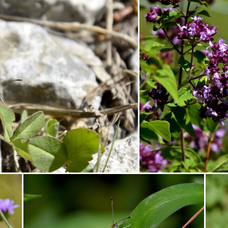
kostol
vtáci
zrúcanina
Budovy
jar
kvet
ZO
ory
mlyn
vtáky
výhľady
autá
bocian
domč
ba
Vianoce
dom
iné
kaplnka
Komárno
leto
mak
sysle
Valtice
viniče
záhrada
2022
cin
ovečky
Piešťany
Poľsko
ruiny
ruže
srieň
tra
no
cencúle
čerešňa
cesta
Čičmany
človek
historické
hotel
hrozno
Chleb
jazierko
kaštieľ
Olomouc
Pajštún
park
pasienkový
pes
piesok
ka
slon
slony
Strážnice
sýkorka
Terchová
v