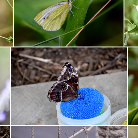
zátišie
zeleň
zrkadlenie
zviera
zvierat
2023
a
autobus
Banská
bašta
Beckov
bedľa
Beli
čajník
červená
Čičva
Cimburk
čižmy
čln
čme
ťa
dievča
Divín
divý
domček
drrevenice
faší
radčany
huby
husi
Hustopeče
chalúpky
chata
Jaskyňa
Jízda
kačica
kačka
kalvária
kamen
íny
kompa
kopce
Korvín
kostolík
kovozoo
k
labuť
lama
lavičky
Lazienky
Lednica
Lietadl
čka
Ma´darsko
MaláFatra
mandľovník
Mara
ma