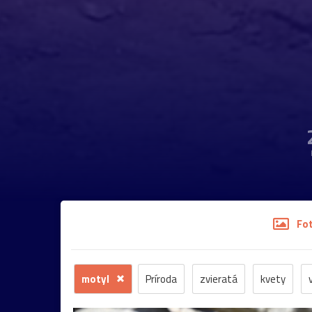
Fo
motyl
Príroda
zvieratá
kvety