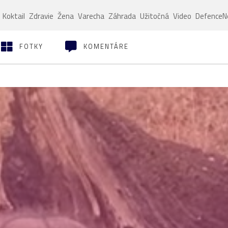
Koktail
Zdravie
Žena
Varecha
Záhrada
Užitočná
Video
Defence
FOTKY
KOMENTÁRE