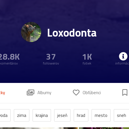
Loxodonta
28.8K
37
1K
komentárov
followerov
fotiek
informác
tky
Albumy
Obľúbenci
voda
zima
krajina
jeseň
hrad
mesto
sneh