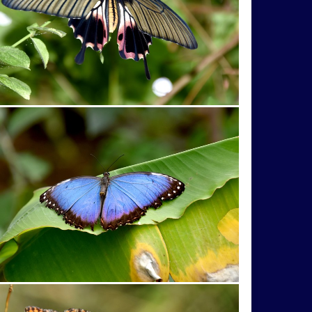
Abramová
africana
africký
alpaka
anky
bežky
Bojnice
Bouzov
brána
liak
cyklista
cyklistka
Cyril
angy
flóra
fotograf
gejzír
guľa
chrám
chrobák
indický
jablone
e
Kamzík
Karibuni
katedrála
rálu
krík
Kriváň
kríže
kultúra
o
Lietava
Liptovská
lom
sky
Metod
miesto
mláďatá