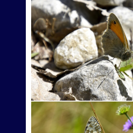
stromy
história
zámok
skanzen
architektúra
hmyz
pleso
strom
h
sysel
tatry
motýle
poniklec
stav
Budapešť
drevenica
chalupa
ľudia
Lešná
let
more
nádrž
opice
Zuberec
archív
atrakcia
Betliar
Br
folklór
fontána
Gdansk
Helfštýn
lode
loďka
mandľovníky
Moszna
Rakúsko
rozhľadňa
ruža
sad
sln