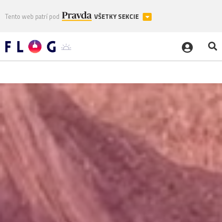
Tento web patrí pod
VŠETKY SEKCIE