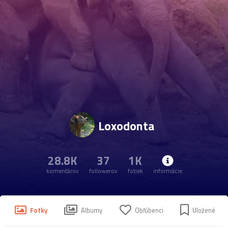
Loxodonta
28.8K
37
1K
komentárov
followerov
fotiek
informácie
Fotky
Albumy
Obľúbenci
Uložené