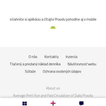
atrakcia
Betliar
Brno
cencúle
čerešňa
stiahnite si aplikáciu a čítajte Pravdu pohodlne aj v mobile
cesta
Čičmany
človek
Domaša
drevenice
Dunaj
fauna
folklór
fontána
Gdansk
Helfštýn
historické
hotel
hrozno
Chleb
O nás
Kontakty
Inzercia
jazierko
kaštieľ
košík
lavička
lekno
Tlačený a predaný náklad denníka
Návštevnosť webu
lístie
lod
lode
loďka
mandľovníky
Súťaže
Ochrana osobných údajov
Moszna
Olomouc
Pajštún
park
pasienkový
About us
pes
piesok
plaz
pole
prianie
priehrada
Average Print Run and Paid Circulation of Daily Pravda
Cookies
Nastavenie súkromia
Rakúsko
rozhľadňa
ruža
sad
slnka
slon