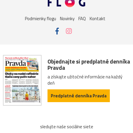
sysel
tatry
motýle
poniklec
stavba
Podmienky flogu
Novinky
FAQ
Kontakt
Vianoce
dom
iné
kaplnka
Komárno
leto
maky
Varšava
2026
Bratislava
Budapešť
drevenica
chalupa
ľudia
mak
sysle
Objednajte si predplatné denníka
Pravda
Valtice
viniče
záhrada
2022
cintorín
a získajte užitočné informácie na každý
deň
chalúpka
jazero
Karlov
les
Lešná
let
Predplatné denníka Pravda
more
nádrž
opice
ovečky
Piešťany
Poľsko
ruiny
ruže
srieň
traktor
tučniak
sledujte naše sociálne siete
včela
Vroclav
vták
Zuberec
archív