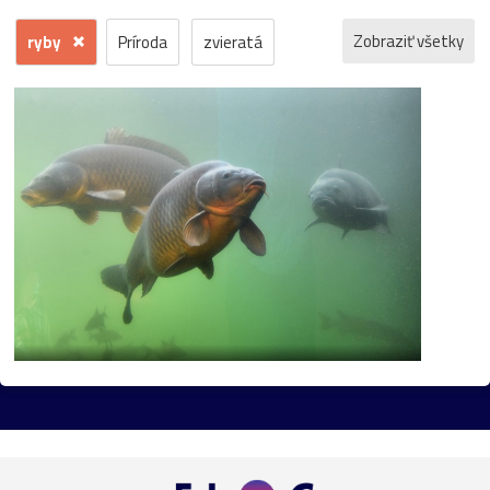
Zobraziť všetky
ryby
Príroda
zvieratá
kvety
voda
zima
krajina
jeseň
hrad
mesto
sneh
pamiatka
rôzne
stromy
motýľ
história
zámok
skanzen
kostol
vtáci
zrúcanina
Budovy
jar
kvet
ZOO
inverzia
levanduľa
budova
hmla
architektúra
hmyz
pleso
strom
hory
mlyn
vtáky
výhľady
autá
bocian
domčeky
Liptov
Morava
most
Praha