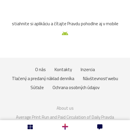
atrakcia
Betliar
Brno
cencúle
čerešňa
stiahnite si aplikáciu a čítajte Pravdu pohodlne aj v mobile
cesta
Čičmany
človek
Domaša
drevenice
Dunaj
fauna
folklór
fontána
Gdansk
Helfštýn
historické
hotel
hrozno
Chleb
O nás
Kontakty
Inzercia
jazierko
kaštieľ
košík
lavička
lekno
Tlačený a predaný náklad denníka
Návštevnosť webu
lístie
lod
lode
loďka
mandľovníky
Súťaže
Ochrana osobných údajov
Moszna
Olomouc
Pajštún
park
pasienkový
About us
pes
piesok
plaz
pole
prianie
priehrada
Average Print Run and Paid Circulation of Daily Pravda
Cookies
Nastavenie súkromia
Rakúsko
rozhľadňa
ruža
sad
slnka
slon