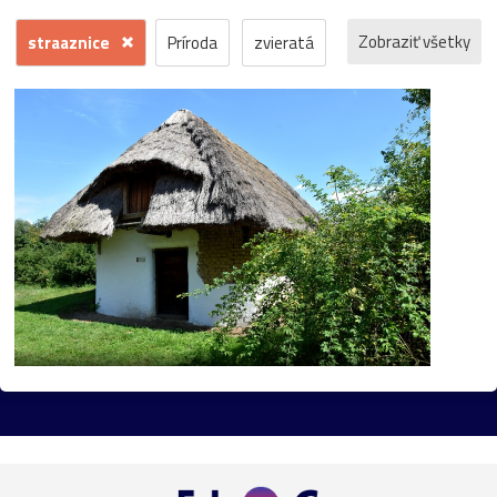
Zobraziť všetky
straaznice
Príroda
zvieratá
kvety
voda
zima
krajina
jeseň
hrad
mesto
sneh
pamiatka
rôzne
stromy
motýľ
história
zámok
skanzen
kostol
vtáci
zrúcanina
Budovy
jar
kvet
ZOO
inverzia
levanduľa
budova
hmla
architektúra
hmyz
pleso
strom
hory
mlyn
vtáky
výhľady
autá
bocian
domčeky
Liptov
Morava
most
Praha