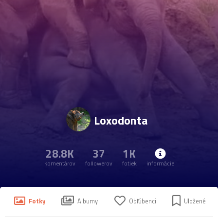
Loxodonta
28.8K
37
1K
komentárov
followerov
fotiek
informácie
Fotky
Albumy
Obľúbenci
Uložené