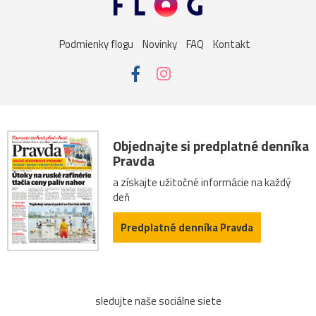
sysel
tatry
motýle
poniklec
stavba
Podmienky flogu
Novinky
FAQ
Kontakt
Vianoce
dom
iné
kaplnka
Komárno
leto
maky
Varšava
2026
Bratislava
Budapešť
drevenica
chalupa
ľudia
mak
sysle
Objednajte si predplatné denníka
Pravda
Valtice
viniče
záhrada
2022
cintorín
a získajte užitočné informácie na každý
deň
chalúpka
jazero
Karlov
les
Lešná
let
Predplatné denníka Pravda
more
nádrž
opice
ovečky
Piešťany
Poľsko
ruiny
ruže
srieň
traktor
tučniak
sledujte naše sociálne siete
včela
Vroclav
vták
Zuberec
archív