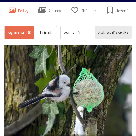
Fotky
Albumy
Obľúbenci
Uložené
Zobraziť všetky
sykorka
Príroda
zvieratá
kvety
voda
zima
krajina
jeseň
hrad
mesto
sneh
pamiatka
rôzne
stromy
motýľ
história
zámok
skanzen
kostol
vtáci
zrúcanina
Budovy
jar
kvet
ZOO
inverzia
levanduľa
budova
hmla
architektúra
hmyz
pleso
strom
hory