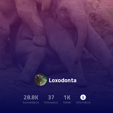
Loxodonta
28.8K
37
1K
komentárov
followerov
fotiek
informácie