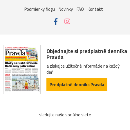
Poľsko
ruiny
ruže
srieň
traktor
tučniak
Podmienky flogu
Novinky
FAQ
Kontakt
včela
Vroclav
vták
Zuberec
archív
atrakcia
Betliar
Brno
cencúle
čerešňa
cesta
Čičmany
človek
Domaša
drevenice
Objednajte si predplatné denníka
Pravda
Dunaj
fauna
folklór
fontána
Gdansk
a získajte užitočné informácie na každý
deň
Helfštýn
historické
hotel
hrozno
Chleb
Predplatné denníka Pravda
jazierko
kaštieľ
košík
lavička
lekno
lístie
lod
lode
loďka
mandľovníky
sledujte naše sociálne siete
Moszna
Olomouc
Pajštún
park
pasienkový