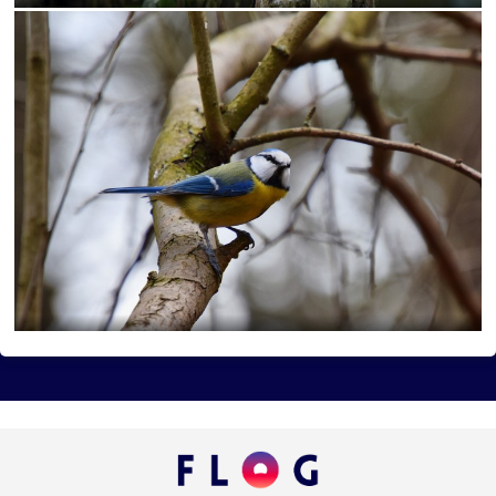
mlyn
vtáky
výhľady
autá
bocian
domčeky
Liptov
Morava
most
Praha
sysel
tatry
motýle
poniklec
stavba
Vianoce
dom
iné
kaplnka
Komárno
leto
maky
Varšava
2026
Bratislava
Budapešť
drevenica
chalupa
ľudia
mak
sysle
Valtice
viniče
záhrada
2022
cintorín
chalúpka
jazero
Karlov
les
Lešná
let
more
nádrž
opice
ovečky
Piešťany