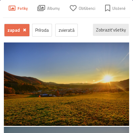
Fotky
Albumy
Obľúbenci
Uložené
Zobraziť všetky
zapad
Príroda
zvieratá
kvety
voda
zima
krajina
jeseň
hrad
mesto
sneh
pamiatka
rôzne
stromy
motýľ
história
zámok
skanzen
kostol
vtáci
zrúcanina
Budovy
jar
kvet
ZOO
inverzia
levanduľa
budova
hmla
architektúra
hmyz
pleso
strom
hory