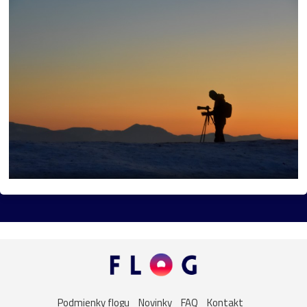
mlyn
vtáky
výhľady
autá
bocian
domčeky
Liptov
Morava
most
Praha
sysel
tatry
motýle
poniklec
stavba
Vianoce
dom
iné
kaplnka
Komárno
leto
maky
Varšava
2026
Bratislava
Budapešť
drevenica
chalupa
ľudia
mak
sysle
Valtice
viniče
záhrada
2022
cintorín
chalúpka
jazero
Karlov
les
Lešná
let
more
nádrž
opice
ovečky
Piešťany
Podmienky flogu
Novinky
FAQ
Kontakt