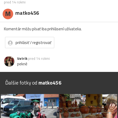
pred 14 rokmi
M
matko456
Komentár môžu písať iba prihlásení užívatelia.
prihlásiť / registrovať
Vetrik
pred 14 rokmi
pekné
Ďalšie fotky od
matko456