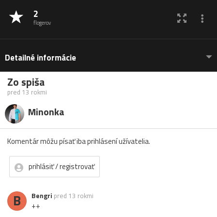
2
flogerov
Detailné informácie
Zo spiša
pred 13 rokmi
Minonka
Komentár môžu písať iba prihlásení užívatelia.
prihlásiť / registrovať
B
Bengri
pred 13 rokmi
++