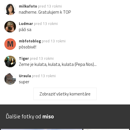
milkafoto
pred 13 rokmi
nadherne. Gratulujem k TOP
Ludmar
pred 13 rokmi
páči sa
M
mbfotoblog
pred 13 rokmi
pôsobivé!
Tiger
pred 13 rokmi
Zeme je kulata, kulata, kulata (Pepa Nos)...
Ursula
pred 13 rokmi
super
miso
pred 13 rokmi
Zobraziť všetky komentáre
vdaka vsetkym za komenty a extra dupemu za
srandicky, si mi zlepsil naladu :))
Ďalšie fotky od
miso
miso
pred 13 rokmi
DuPe ty funny joker, kebyze je fotena v 2013 tak po
vyrovnani ma sancu!!! :)))