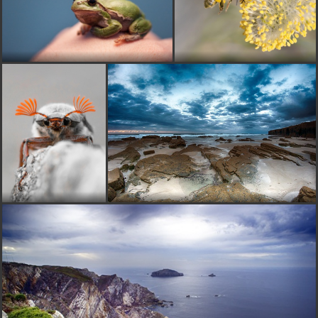
osobne si nemyslím...že vyrovnanie horizontu posunie
tuto fotku medzi 10 best world landscape 2013 :)
imrych
pred 13 rokmi
nevadí to, ale dá sa to opraviť v každom editore - dobrá
fotka si zaslúži byť dobrá so všetkým ... :)
O
oto56
pred 13 rokmi
zaujalo, páči sa
PaliG
pred 13 rokmi
:)
Ingrid
pred 13 rokmi
páči
DuPe
pred 13 rokmi
vôbec to nevadí....
miso
pred 13 rokmi
presne tak dupe :D imrych, jedna sa o sony 16/2,8 a na
nom nasadeny uwa adapter...na to neexistuje