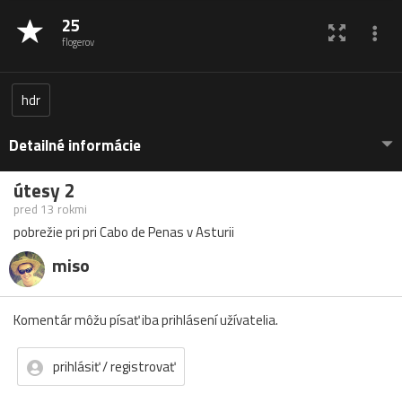
25
flogerov
hdr
Detailné informácie
útesy 2
pred 13 rokmi
pobrežie pri pri Cabo de Penas v Asturii
miso
Komentár môžu písať iba prihlásení užívatelia.
prihlásiť / registrovať