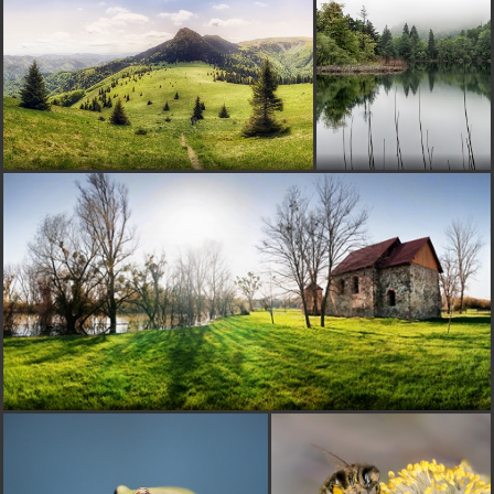
Janka-Ambrozova
pred 13 rokmi
*
bzuko
pred 13 rokmi
:)
D
daxner
pred 13 rokmi
pekné...
DUDIS
pred 13 rokmi
chlopáci.. mňa skôr, ako horizont, irituje dole stred fotky..
škoda toho rozdelenia.. nejako mi tam nešmakuje.. ale
inak good shot
leVarie
pred 13 rokmi
krása
Johny18
pred 13 rokmi
*****
DuPe
pred 13 rokmi