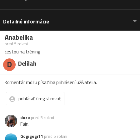
Detailné informácie
Anabellka
pred 5 rokmi
cestou na tréning
D
Delilah
Komentár môžu písať iba prihlásení užívatelia.
prihlásiť / registrovať
duzo
pred 5 rokmi
Fajn.
Gogigogi11
pred 5 rokmi