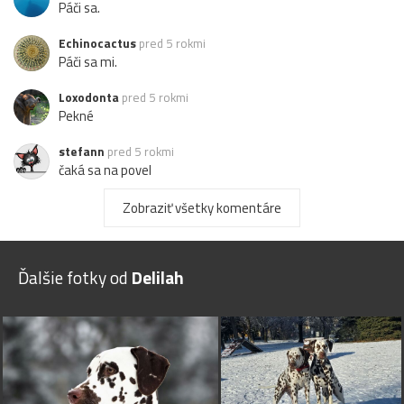
Páči sa.
Echinocactus
pred 5 rokmi
Páči sa mi.
Loxodonta
pred 5 rokmi
Pekné
stefann
pred 5 rokmi
čaká sa na povel
Jano0626
pred 5 rokmi
Zobraziť všetky komentáre
Uz je pripravena!!!
pepo55
pred 5 rokmi
Ďalšie fotky od
Delilah
fajn