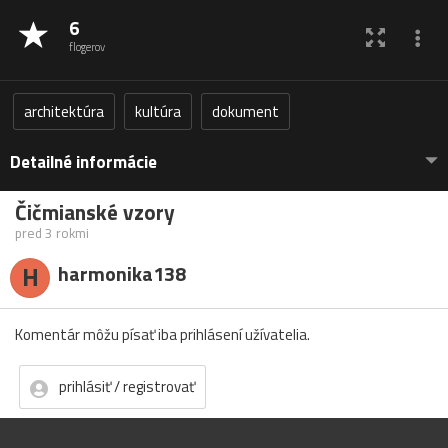
6
flogerov
architektúra
kultúra
dokument
Detailné informácie
Čičmianské vzory
pred 3 rokmi
H
harmonika138
Komentár môžu písať iba prihlásení užívatelia.
prihlásiť / registrovať