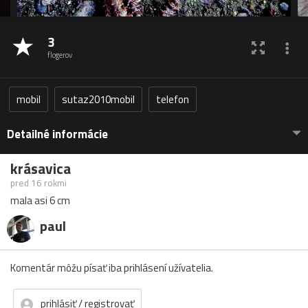
3
flogerov
mobil
sutaz2010mobil
telefon
Detailné informácie
krásavica
pred 16 rokmi
mala asi 6 cm
paul
Komentár môžu písať iba prihlásení užívatelia.
prihlásiť / registrovať