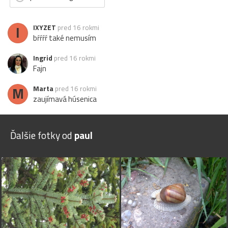
I
IXYZET
pred 16 rokmi
bŕŕŕŕ také nemusím
Ingrid
pred 16 rokmi
Fajn
M
Marta
pred 16 rokmi
zaujímavá húsenica
Ďalšie fotky od
paul