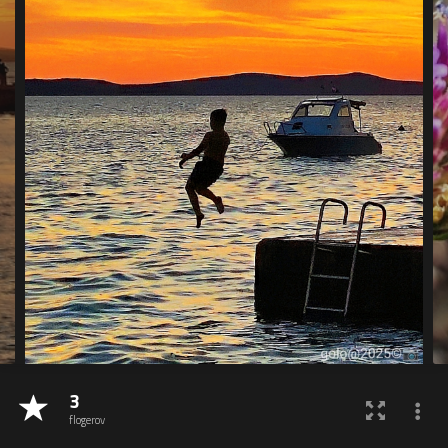
3
flogerov