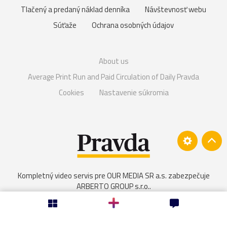
Tlačený a predaný náklad denníka
Návštevnosť webu
Súťaže
Ochrana osobných údajov
About us
Average Print Run and Paid Circulation of Daily Pravda
Cookies
Nastavenie súkromia
Kompletný video servis pre OUR MEDIA SR a.s. zabezpečuje
ARBERTO GROUP s.r.o.
.
© OUR MEDIA SR a. s. 2026. Autorské práva sú vyhradené a vykonáva ich
vydavateľ,
viac info
.