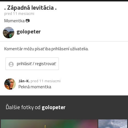
. Západná levitácia .
pred 11 mesiacmi
Momentka 📷
golopeter
Komentár môžu písať iba prihlásení užívatelia.
prihlásiť / registrovať
Ján-K.
pred 11 mesiacmi
Pekná momentka
Ďalšie fotky od
golopeter