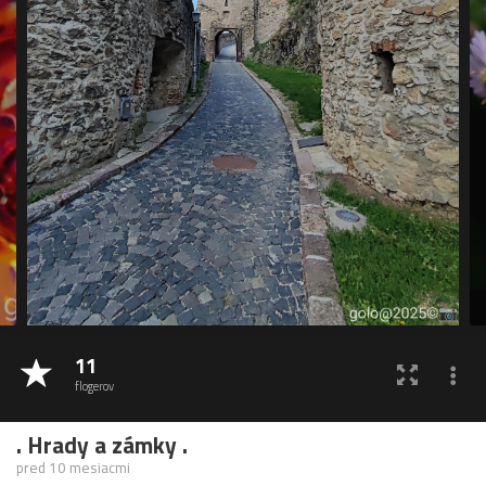
11
flogerov
. Hrady a zámky .
pred 10 mesiacmi