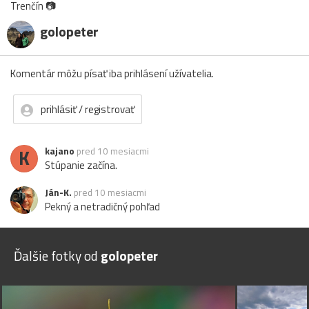
Trenčín 📷
golopeter
Komentár môžu písať iba prihlásení užívatelia.
prihlásiť / registrovať
K
kajano
pred 10 mesiacmi
Stúpanie začína.
Ján-K.
pred 10 mesiacmi
Pekný a netradičný pohľad
Ďalšie fotky od
golopeter