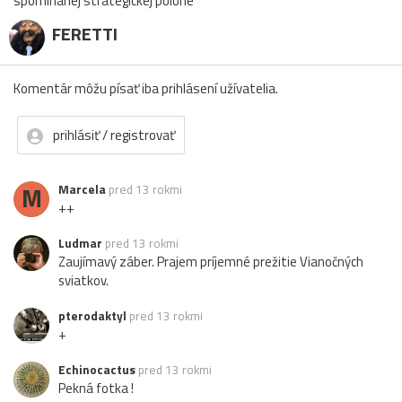
spomínanej strategickej polohe
FERETTI
Komentár môžu písať iba prihlásení užívatelia.
prihlásiť / registrovať
M
Marcela
pred 13 rokmi
++
Ludmar
pred 13 rokmi
Zaujímavý záber. Prajem príjemné prežitie Vianočných
sviatkov.
pterodaktyl
pred 13 rokmi
+
Echinocactus
pred 13 rokmi
Pekná fotka !