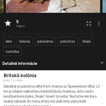
5
flogerov
delo
kolonia
panoráma
polostrov
Skala
turistika
Detailné informácie
Britská kolónia
pred 13 rokmi
Gibraltár je polostrov dlhý 6 km, hranica so Španielskom dlhá 1,2
km je údajne najkratšou medzištátnou hranicou. Jeho často
používaná prezývka „Skala“ hovorí za seba. Skutočne ide iba o
skalný výbežok do mora, ktorý má však cenu zlata kvôli