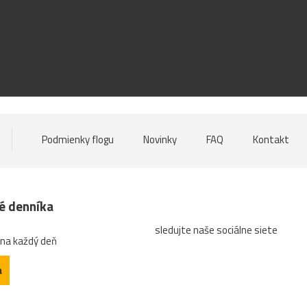
Podmienky flogu
Novinky
FAQ
Kontakt
né denníka
sledujte naše sociálne siete
 na každý deň
a