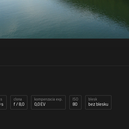
as
clona
kompenzacia exp.
ISO
blesk
 s
f / 8,0
0,0 EV
80
bez blesku