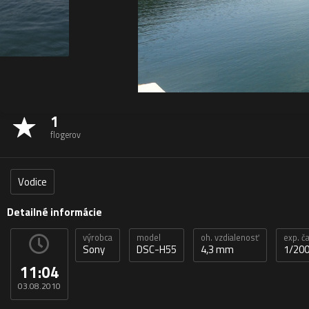
1
flogerov
Vodice
Detailné informácie
výrobca
model
oh. vzdialenosť
exp. č
Sony
DSC-H55
4,3 mm
1/200
11:04
03.08.2010