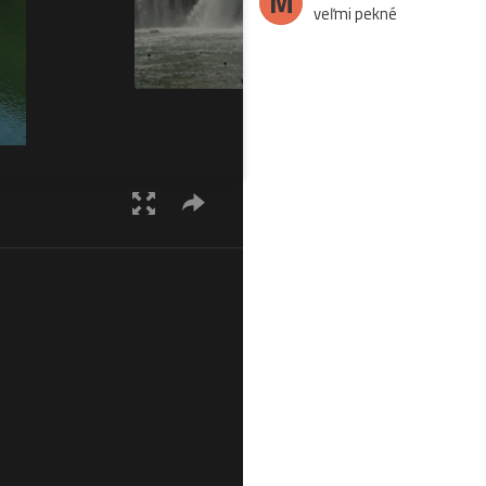
M
veľmi pekné