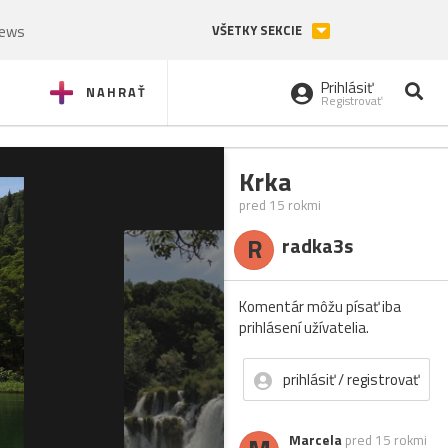
News
VŠETKY SEKCIE
Prihlásiť
NAHRAŤ
Registrovať
Krka
pred 15 rokmi
R
radka3s
Komentár môžu písať iba
prihlásení užívatelia.
prihlásiť / registrovať
Marcela
pred 15 rokmi